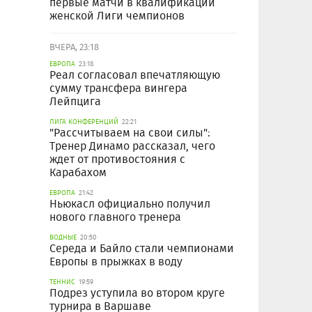
первые матчи в квалификации
женской Лиги чемпионов
ВЧЕРА, 23:18
ЕВРОПА
23:18
Реал согласовал впечатляющую
сумму трансфера вингера
Лейпцига
ЛИГА КОНФЕРЕНЦИЙ
22:21
"Рассчитываем на свои силы":
Тренер Динамо рассказал, чего
ждет от противостояния с
Карабахом
ЕВРОПА
21:42
Ньюкасл официально получил
нового главного тренера
ВОДНЫЕ
20:50
Середа и Байло стали чемпионами
Европы в прыжках в воду
ТЕННИС
19:59
Подрез уступила во втором круге
турнира в Варшаве