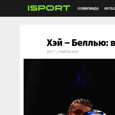
ОЛИМПИАДА
ФУТБ
ХОККЕЙ
ММА
АВ
Хэй – Беллью: 
2017 Г., 5 МАРТА, 08:51