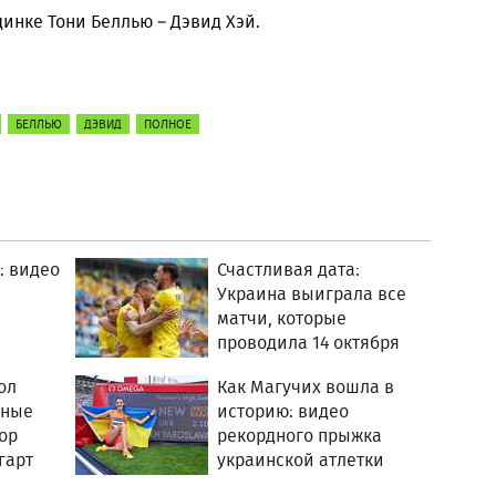
инке Тони Беллью – Дэвид Хэй.
БЕЛЛЬЮ
ДЭВИД
ПОЛНОЕ
: видео
Счастливая дата:
Украина выиграла все
матчи, которые
проводила 14 октября
ол
Как Магучих вошла в
ьные
историю: видео
ор
рекордного прыжка
гарт
украинской атлетки