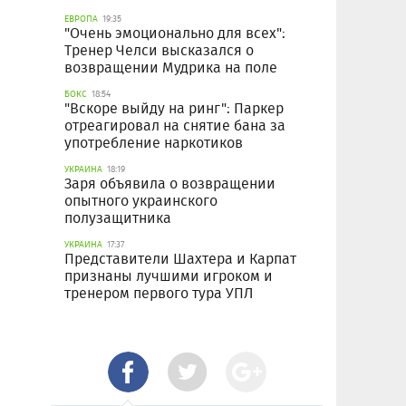
ЕВРОПА
19:35
"Очень эмоционально для всех":
Тренер Челси высказался о
возвращении Мудрика на поле
БОКС
18:54
"Вскоре выйду на ринг": Паркер
отреагировал на снятие бана за
употребление наркотиков
УКРАИНА
18:19
Заря объявила о возвращении
опытного украинского
полузащитника
УКРАИНА
17:37
Представители Шахтера и Карпат
признаны лучшими игроком и
тренером первого тура УПЛ