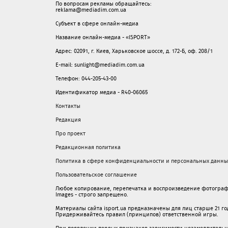
По вопросам рекламы обращайтесь:
reklama@mediadim.com.ua
Субъект в сфере онлайн-медиа
Название онлайн-медиа - «ISPORT»
Адрес: 02091, г. Киев, Харьковское шоссе, д. 172-Б, оф. 208/1
E-mail: sunlight@mediadim.com.ua
Телефон: 044-205-43-00
Идентификатор медиа - R40-06065
Контакты
Редакция
Про проект
Редакционная политика
Политика в сфере конфиденциальности и персональных данны
Пользовательское соглашение
Любое копирование, перепечатка и воспроизведение фотограф
Images - строго запрещено.
Материалы сайта isport.ua предназначены для лиц старше 21 год
Придерживайтесь правил (принципов) ответственной игры.