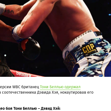
версии WBC британец
Тони Беллью одержал
 соотечественника Дэвида Хэя, нокаутировав его
о боя Тони Беллью – Дэвид Хэй: