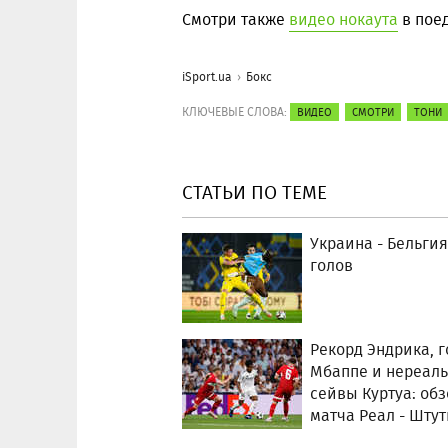
Смотри также
видео нокаута
в поед
iSport.ua
Бокс
КЛЮЧЕВЫЕ СЛОВА:
ВИДЕО
СМОТРИ
ТОНИ
СТАТЬИ ПО ТЕМЕ
Украина - Бельгия
голов
Рекорд Эндрика, г
Мбаппе и нереал
сейвы Куртуа: обз
матча Реал - Штут