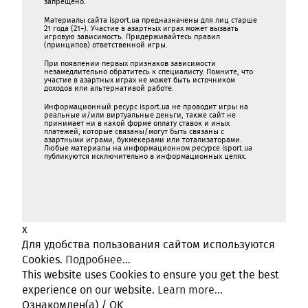
запрещено.
Материалы сайта isport.ua предназначены для лиц старше
21 года (21+). Участие в азартных играх может вызвать
игровую зависимость. Придерживайтесь правил
(принципов) ответственной игры.
При появлении первых признаков зависимости
незамедлительно обратитесь к специалисту. Помните, что
участие в азартных играх не может быть источником
доходов или альтернативой работе.
Информационный ресурс isport.ua не проводит игры на
реальные и/или виртуальные деньги, также сайт не
принимает ни в какой форме oплaту ставок и иных
платежей, которые связаны/могут быть связаны c
азартными игрaми, букмекерами или тотализаторами.
Любые материалы на информационном ресурсе isport.ua
публикуютcя исключительно в информационных целях.
x
Для удобства пользования сайтом используются
Cookies.
Подробнее...
This website uses Cookies to ensure you get the best
experience on our website.
Learn more...
Ознакомлен(а) / OK