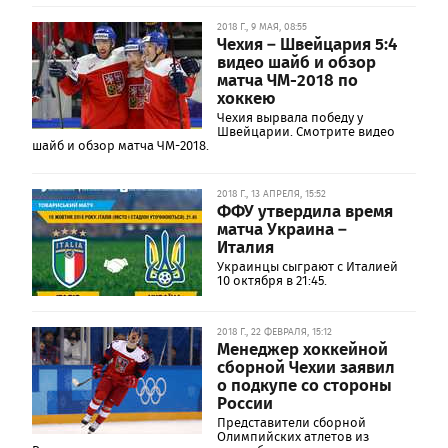
2018 Г., 9 МАЯ, 08:55
Чехия – Швейцария 5:4
видео шайб и обзор
матча ЧМ-2018 по
хоккею
Чехия вырвала победу у
Швейцарии. Смотрите видео
шайб и обзор матча ЧМ-2018.
2018 Г., 13 АПРЕЛЯ, 15:52
ФФУ утвердила время
матча Украина –
Италия
Украинцы сыграют с Италией
10 октября в 21:45.
2018 Г., 22 ФЕВРАЛЯ, 15:12
Менеджер хоккейной
сборной Чехии заявил
о подкупе со стороны
России
Представители сборной
Олимпийских атлетов из