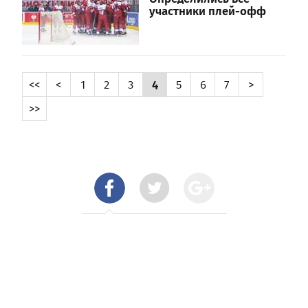
участники плей-офф
<<
<
1
2
3
4
5
6
7
>
>>