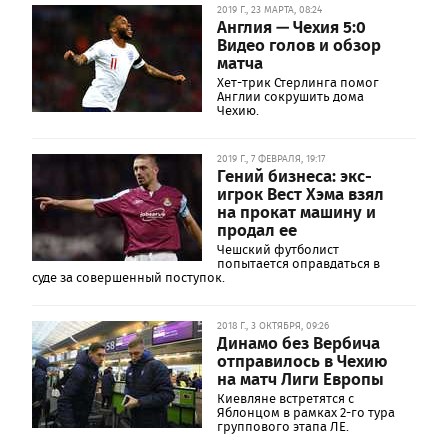
2019 Г., 23 МАРТА, 08:24
Англия — Чехия 5:0
Видео голов и обзор
матча
Хет-трик Стерлинга помог
Англии сокрушить дома
Чехию.
2019 Г., 7 ФЕВРАЛЯ, 19:17
Гений бизнеса: экс-
игрок Вест Хэма взял
на прокат машину и
продал ее
Чешский футболист
попытается оправдаться в
суде за совершенный поступок.
2018 Г., 3 ОКТЯБРЯ, 09:26
Динамо без Вербича
отправилось в Чехию
на матч Лиги Европы
Киевляне встретятся с
Яблонцом в рамках 2-го тура
группового этапа ЛЕ.