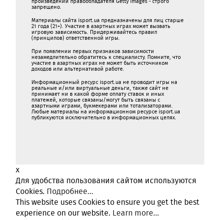
произведений правообладателя Getty Images - строго
запрещено.
Материалы сайта isport.ua предназначены для лиц старше
21 года (21+). Участие в азартных играх может вызвать
игровую зависимость. Придерживайтесь правил
(принципов) ответственной игры.
При появлении первых признаков зависимости
незамедлительно обратитесь к специалисту. Помните, что
участие в азартных играх не может быть источником
доходов или альтернативой работе.
Информационный ресурс isport.ua не проводит игры на
реальные и/или виртуальные деньги, также сайт не
принимает ни в какой форме oплaту ставок и иных
платежей, которые связаны/могут быть связаны c
азартными игрaми, букмекерами или тотализаторами.
Любые материалы на информационном ресурсе isport.ua
публикуютcя исключительно в информационных целях.
x
Для удобства пользования сайтом используются
Cookies.
Подробнее...
This website uses Cookies to ensure you get the best
experience on our website.
Learn more...