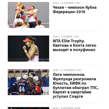
2016 Г., 13 НОЯБРЯ, 21:55
Чехия - чемпион Кубка
Федерации-2016
2016 Г., 4 НОЯБРЯ, 13:34
WTA Elite Trophy.
Квитова и Конта легко
выходят в полуфинал
2016 Г., 12 ОКТЯБРЯ, 01:00
Лига чемпионов.
Фрелунда разгромила
Юность, ХИФК по
буллитам обыграл ТПС,
Кярпят в овертайме
уступил Спарте
2016 Г., 9 ОКТЯБРЯ, 00:59