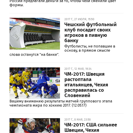
России предлагали деньги за то, чтобы чехи сменили цвет
формы.
2017 Г., 27 ИЮЛЯ, 15:50
Чешский футбольный
клуб посадит своих
игроков в пивную
банку
Футболисты, не попавшие в
основу, в прямом смысле
слова останутся "на банке".
2017 Г., 12 МАЯ, 19:34
ЧМ-2017: Швеция
растоптала
итальянцев, Чехия
расправилась со
Словенией
Вашему вниманию результаты матчей группового этапа
чемпионата мира по хоккею 2017. (12.05.17)
2017 Г., 8 МАЯ, 23:58
ЧМ-2017: США сильнее
Швеции, Чехия