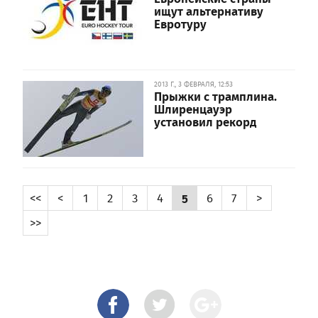
ищут альтернативу
Евротуру
2013 Г., 3 ФЕВРАЛЯ, 12:53
Прыжки с трамплина.
Шлиренцауэр
установил рекорд
<<
<
1
2
3
4
5
6
7
>
>>