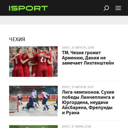
ЧЕХИЯ
2016 Г., 31 АВГУСТА, 23:59
ТМ. Чехия громит
Армению, Дания не
замечает Лихтенштейн
2016 Г., 21 АВГУСТА, 23:47
Лига чемпионов. Сухие
победы Линчеппинга и
Юргордена, неудачи
Айсбарена, Фрелунды
и Руана
2016 Г., 21 ИЮНЯ, 21:46