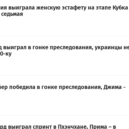
ния выиграла женскую эстафету на этапе Кубка
 седьмая
д выиграл в гонке преследования, украинцы н
0-ку
йер победила в гонке преследования, Джима -
рд выиграл спринт в Пхэнчхане, Прима – в