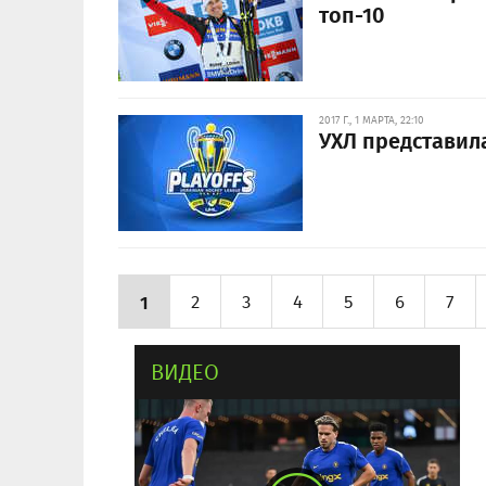
топ-10
2017 Г., 1 МАРТА, 22:10
УХЛ представил
1
2
3
4
5
6
7
ВИДЕО