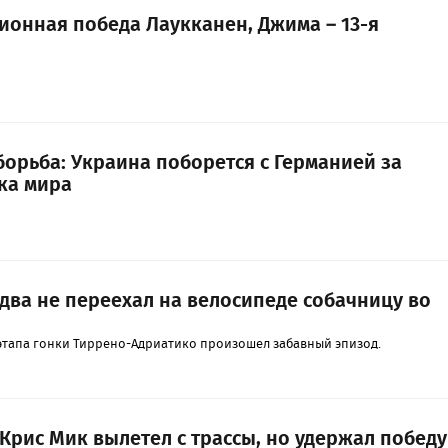
ионная победа Лаукканен, Джима – 13-я
борьба: Украина поборется с Германией за
бка мира
два не переехал на велосипеде собачницу во
этапа гонки Тиррено-Адриатико произошел забавный эпизод.
Крис Мик вылетел с трассы, но удержал победу