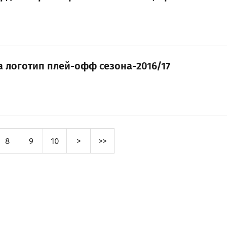
а логотип плей-офф сезона-2016/17
8
9
10
>
>>