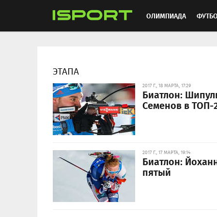
ОЛИМПИАДА
ФУТБ
ХОККЕЙ
ММА
АВ
ЭТАПА
2017 Г., 18 МАРТА, 17:29
Биатлон: Шипул
Семенов в ТОП-
2017 Г., 17 МАРТА, 19:14
Биатлон: Йоханн
пятый