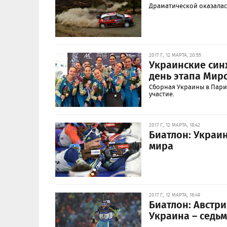
Драматической оказалас
2017 Г., 12 МАРТА, 20:55
Украинские син
день этапа Мир
Сборная Украины в Пари
участие.
2017 Г., 12 МАРТА, 18:42
Биатлон: Украин
мира
2017 Г., 12 МАРТА, 16:49
Биатлон: Австр
Украина – седь