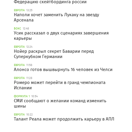
Федерацию скейтбординга россии
ЕВРОПА
13:25
Наполи хочет заменить Лукаку на звезду
Арсенала
БОКС
12:48
Усик рассказал о двух сценариях завершения
карьеры
ЕВРОПА
12:24
Нойер раскрыл секрет Баварии перед
Суперкубком Германии
ЕВРОПА
11:58
Алонсо готов вышвырнуть 16 человек из Челси
ЕВРОПА
11:28
Ромеро может перейти в гранд чемпионата
Испании
ФОРМУЛА 1
10:54
СМИ сообщают о желании команд изменить
шины
ЕВРОПА
10:22
Талант Реала может продолжить карьеру в АПЛ