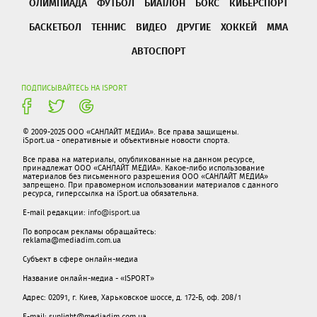
ОЛИМПИАДА
ФУТБОЛ
БИАТЛОН
БОКС
КИБЕРСПОРТ
БАСКЕТБОЛ
ТЕННИС
ВИДЕО
ДРУГИЕ
ХОККЕЙ
ММА
АВТОСПОРТ
ПОДПИСЫВАЙТЕСЬ НА ISPORT
© 2009-2025 ООО «САНЛАЙТ МЕДИА». Все права защищены.
iSport.ua - оперативные и объективные новости спорта.
Все права на материалы, опубликованные на данном ресурсе,
принадлежат ООО «САНЛАЙТ МЕДИА». Какое-либо использование
материалов без письменного разрешения ООО «САНЛАЙТ МЕДИА»
запрещено. При правомерном использовании материалов с данного
ресурса, гиперссылка на iSport.ua обязательна.
E-mail редакции:
info@isport.ua
По вопросам рекламы обращайтесь:
reklama@mediadim.com.ua
Субъект в сфере онлайн-медиа
Название онлайн-медиа - «ISPORT»
Адрес: 02091, г. Киев, Харьковское шоссе, д. 172-Б, оф. 208/1
E-mail: sunlight@mediadim.com.ua