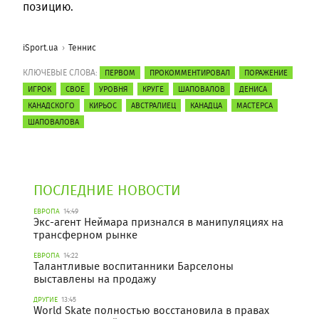
позицию.
iSport.ua
Теннис
КЛЮЧЕВЫЕ СЛОВА:
ПЕРВОМ
ПРОКОММЕНТИРОВАЛ
ПОРАЖЕНИЕ
ИГРОК
СВОЕ
УРОВНЯ
КРУГЕ
ШАПОВАЛОВ
ДЕНИСА
КАНАДСКОГО
КИРЬОС
АВСТРАЛИЕЦ
КАНАДЦА
МАСТЕРСА
ШАПОВАЛОВА
ПОСЛЕДНИЕ НОВОСТИ
ЕВРОПА
14:49
Экс-агент Неймара признался в манипуляциях на
трансферном рынке
ЕВРОПА
14:22
Талантливые воспитанники Барселоны
выставлены на продажу
ДРУГИЕ
13:45
World Skate полностью восстановила в правах