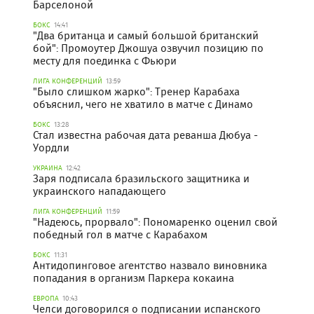
Барселоной
БОКС
14:41
"Два британца и самый большой британский
бой": Промоутер Джошуа озвучил позицию по
месту для поединка с Фьюри
ЛИГА КОНФЕРЕНЦИЙ
13:59
"Было слишком жарко": Тренер Карабаха
объяснил, чего не хватило в матче с Динамо
БОКС
13:28
Стал известна рабочая дата реванша Дюбуа -
Уордли
УКРАИНА
12:42
Заря подписала бразильского защитника и
украинского нападающего
ЛИГА КОНФЕРЕНЦИЙ
11:59
"Надеюсь, прорвало": Пономаренко оценил свой
победный гол в матче с Карабахом
БОКС
11:31
Антидопинговое агентство назвало виновника
попадания в организм Паркера кокаина
ЕВРОПА
10:43
Челси договорился о подписании испанского