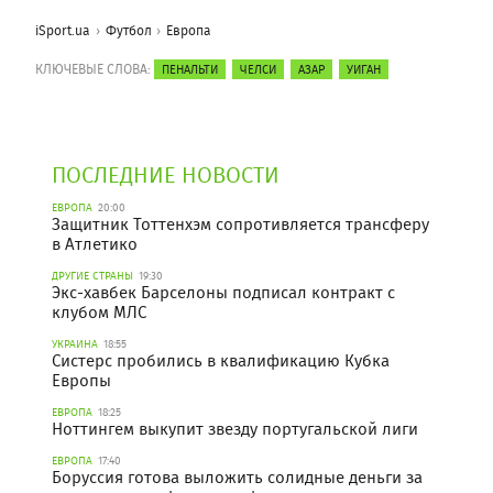
iSport.ua
Футбол
Европа
КЛЮЧЕВЫЕ СЛОВА:
ПЕНАЛЬТИ
ЧЕЛСИ
АЗАР
УИГАН
ПОСЛЕДНИЕ НОВОСТИ
ЕВРОПА
20:00
Защитник Тоттенхэм сопротивляется трансферу
в Атлетико
ДРУГИЕ СТРАНЫ
19:30
Экс-хавбек Барселоны подписал контракт с
клубом МЛС
УКРАИНА
18:55
Систерс пробились в квалификацию Кубка
Европы
ЕВРОПА
18:25
Ноттингем выкупит звезду португальской лиги
ЕВРОПА
17:40
Боруссия готова выложить солидные деньги за