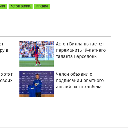
АПЛ
АСТОН ВИЛЛА
ИПСВИЧ
ет
Астон Вилла пытается
ру в
переманить 19-летнего
таланта Барселоны
 хотят
Челси объявил о
 своих
подписании опытного
английского хавбека