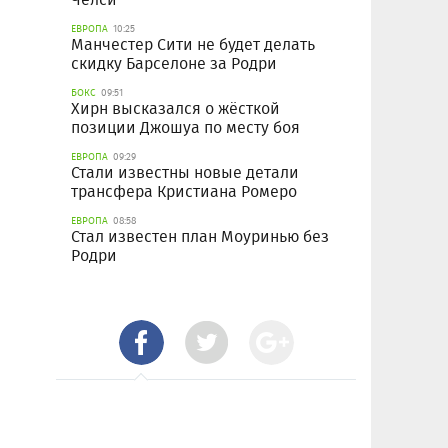
ЕВРОПА
10:25
Манчестер Сити не будет делать
скидку Барселоне за Родри
БОКС
09:51
Хирн высказался о жёсткой
позиции Джошуа по месту боя
ЕВРОПА
09:29
Стали известны новые детали
трансфера Кристиана Ромеро
ЕВРОПА
08:58
Стал известен план Моуринью без
Родри