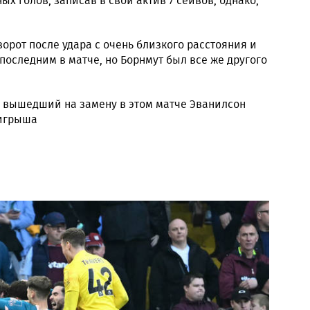
х голов, записав в свой актив 7 сейвов, однако,
ворот после удара с очень близкого расстояния и
т последним в матче, но Борнмут был все же другого
и вышедший на замену в этом матче Эванилсон
оигрыша