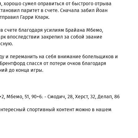
, хорошо сумел оправиться от быстрого отрыва
тановил паритет в счете. Сначала забил Йоан
отправил Гарри Кларк.
 в счете благодаря усилиям Брайана Мбемо,
арк впоследствии закрепил за собой звание
асную.
ду и переманить на себя внимание болельщиков и
 Брентфорд спасся от потери очков благодаря
ий до конца игры.
+2, Мбемо, 51, 90+6: - Смодич, 28, Херст, 32, Делап, 86
 интересный спортивный контент можно в нашем