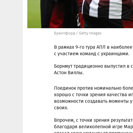
Брентфорд / Getty Images
В рамках 9-го тура АПЛ в наиболе
с участием команд с украинцами.
Борнмут традиционно выпустил в с
Астон Виллы.
Поединок против номинально боле
хорошо с точки зрения качества и
возможности создавать моменты у 
своих.
Впрочем, с точки зрения результ
благодаря великолепной игре Марк