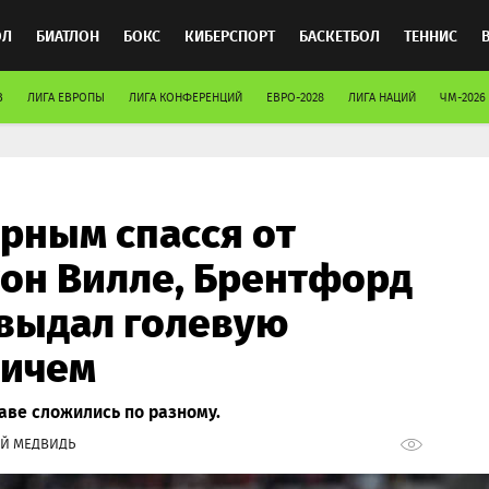
ОЛ
БИАТЛОН
БОКС
КИБЕРСПОРТ
БАСКЕТБОЛ
ТЕННИС
В
ЛИГА ЕВРОПЫ
ЛИГА КОНФЕРЕНЦИЙ
ЕВРО-2028
ЛИГА НАЦИЙ
ЧМ-2026
ТОСПОРТ
арным спасся от
он Вилле, Брентфорд
выдал голевую
вичем
аве сложились по разному.
Й МЕДВИДЬ