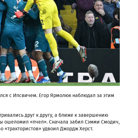
лся с Ипсвичем. Егор Ярмолюк наблюдал за этим
ривались друг к другу, а ближе к завершению
ы ошеломил «пчел». Сначала забил Сэмми Смодич,
о «трактористов» удвоил Джордж Херст.