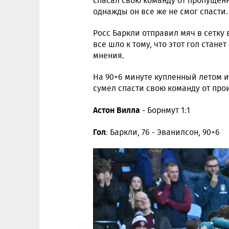
спасал свою команду от пропущенны
однажды он все же не смог спасти.
Росс Баркли отправил мяч в сетку 
все шло к тому, что этот гол стане
мнения.
На 90+6 минуте купленный летом 
сумел спасти свою команду от пр
Астон Вилла
- Борнмут 1:1
Гол
: Баркли, 76 - Эванилсон, 90+6