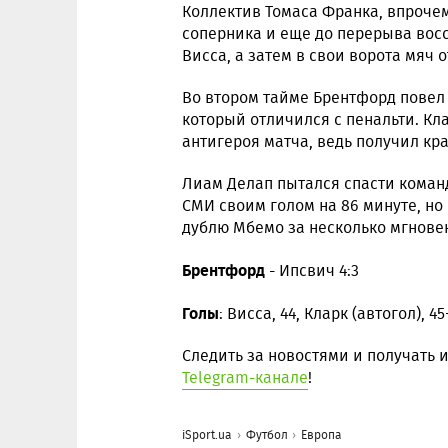
Коллектив Томаса Франка, впрочем
соперника и еще до перерыва восс
Висса, а затем в свои ворота мяч 
Во втором тайме Брентфорд повел
который отличился с пенальти. Кл
антигероя матча, ведь получил кр
Лиам Делап пытался спасти коман
СМИ своим голом на 86 минуте, но
дублю Мбемо за несколько мгновен
Брентфорд
- Ипсвич 4:3
Голы
: Висса, 44, Кларк (автогол), 45
Следить за новостями и получать
Telegram-канале
!
iSport.ua
Футбол
Европа