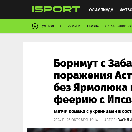
ОЛИМПИАДА
ФУТБ
ФУТБОЛ
ЕВРОПА
УКРАИНА
ЛИГА ЧЕМПИОНО
ХОККЕЙ
ММА
АВ
Борнмут с Заб
поражения Аст
без Ярмолюка 
феерию с Ипс
Матчи команд с украинцами в сост
2024 Г., 26 ОКТЯБРЯ, 19:14 АВТОР:
ВАСИЛИ