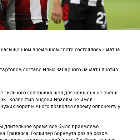
е насыщенном временном слоте состоялось 2 матча
тартовом составе Илью Забарного на матч против
е сильного соперника шел для «вишен» не очень
гры. Коллектив Андони Ираолы не имел
чужих ворот и много позволял своему оппоненту у
аты длительное время все было приемлемо
а Траверса. Голкипер Борнмута раз за разом