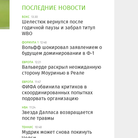
ПОСЛЕДНИЕ НОВОСТИ
БОКС
13:30
Шелестюк вернулся после
годичной паузы и забрал титул
WBO
ФОРМУЛА 1
12:48
Вольфф шокировал заявлением о
будущем доминировании в Ф-1
ЕВРОПА
12:21
Вальверде раскрыл неожиданную
сторону Моуринью в Реале
ЕВРОПА
11:47
ФИФА обвинила критиков в
скоординированных попытках
подорвать организацию
НБА
11:24
Звезда Далласа возвращается
после травмы
ТЕННИС
10:48
Мудрик может снова покинуть
Челси