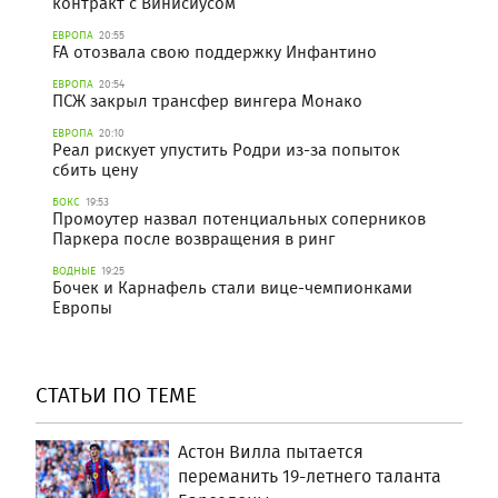
контракт с Винисиусом
ЕВРОПА
20:55
FA отозвала свою поддержку Инфантино
ЕВРОПА
20:54
ПСЖ закрыл трансфер вингера Монако
ЕВРОПА
20:10
Реал рискует упустить Родри из-за попыток
сбить цену
БОКС
19:53
Промоутер назвал потенциальных соперников
Паркера после возвращения в ринг
ВОДНЫЕ
19:25
Бочек и Карнафель стали вице-чемпионками
Европы
СТАТЬИ ПО ТЕМЕ
Астон Вилла пытается
переманить 19-летнего таланта