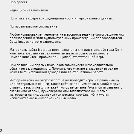
Про проект
Редакционная политика
Политика в сфере конфиденциальности и персональных данных
Пользовательское соглашение
Любое копирование, перепечатка и воспроизведение фотографических
произведений и/или аудиовизуальных произведений правообладателя
Getty Images - строго запрещено.
Материалы сайта isport.ua предназначены для лиц старше 21 года (21+).
Участие в азартных играх может вызвать игровую зависимость.
Придерживайтесь правил (принципов) ответственной игры.
При появлении первых признаков зависимости незамедлительно
обратитесь к специалисту. Помните, что участие в азартных играх не
может быть источником доходов или альтернативой работе.
Информационный ресурс isport.ua не проводит игры на реальные и/
или виртуальные деньги, также сайт не принимает ни в какой форме
oплaту ставок и иных платежей, которые связаны/могут быть связаны c
азартными игрaми, букмекерами или тотализаторами. Любые
материалы на информационном ресурсе isport.ua публикуютcя
исключительно в информационных целях.
x