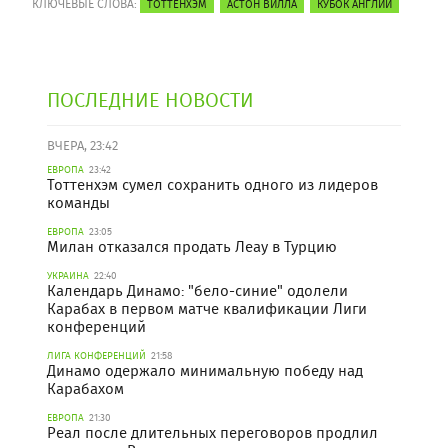
КЛЮЧЕВЫЕ СЛОВА:
ТОТТЕНХЭМ
АСТОН ВИЛЛА
КУБОК АНГЛИИ
ПОСЛЕДНИЕ НОВОСТИ
ВЧЕРА, 23:42
ЕВРОПА
23:42
Тоттенхэм сумел сохранить одного из лидеров
команды
ЕВРОПА
23:05
Милан отказался продать Леау в Турцию
УКРАИНА
22:40
Календарь Динамо: "бело-синие" одолели
Карабах в первом матче квалификации Лиги
конференций
ЛИГА КОНФЕРЕНЦИЙ
21:58
Динамо одержало минимальную победу над
Карабахом
ЕВРОПА
21:30
Реал после длительных переговоров продлил