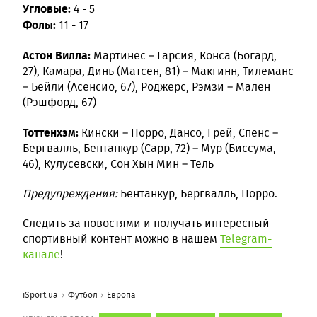
Угловые:
4 - 5
Фолы:
11 - 17
Астон Вилла:
Мартинес – Гарсия, Конса (Богард,
27), Камара, Динь (Матсен, 81) – Макгинн, Тилеманс
– Бейли (Асенсио, 67), Роджерс, Рэмзи – Мален
(Рэшфорд, 67)
Тоттенхэм:
Кински – Порро, Дансо, Грей, Спенс –
Бергвалль, Бентанкур (Сарр, 72) – Мур (Биссума,
46), Кулусевски, Сон Хын Мин – Тель
Предупреждения:
Бентанкур, Бергвалль, Порро.
Следить за новостями и получать интересный
спортивный контент можно в нашем
Telegram-
канале
!
iSport.ua
Футбол
Европа