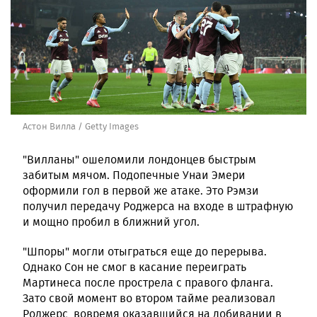
Астон Вилла / Getty Images
"Вилланы" ошеломили лондонцев быстрым
забитым мячом. Подопечные Унаи Эмери
оформили гол в первой же атаке. Это Рэмзи
получил передачу Роджерса на входе в штрафную
и мощно пробил в ближний угол.
"Шпоры" могли отыграться еще до перерыва.
Однако Сон не смог в касание переиграть
Мартинеса после прострела с правого фланга.
Зато свой момент во втором тайме реализовал
Роджерс, вовремя оказавшийся на добивании в