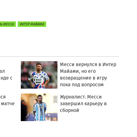
Ь МЕССИ
ИНТЕР МАЙАМИ
Месси вернулся в Интер
ал
Майами, но его
анде с
возвращение в игру
пока под вопросом
лся
Журналист: Месси
 матче
завершил карьеру в
сборной