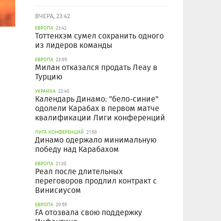
ВЧЕРА, 23:42
ЕВРОПА
23:42
Тоттенхэм сумел сохранить одного
из лидеров команды
ЕВРОПА
23:05
Милан отказался продать Леау в
Турцию
УКРАИНА
22:40
Календарь Динамо: "бело-синие"
одолели Карабах в первом матче
квалификации Лиги конференций
ЛИГА КОНФЕРЕНЦИЙ
21:58
Динамо одержало минимальную
победу над Карабахом
ЕВРОПА
21:30
Реал после длительных
переговоров продлил контракт с
Винисиусом
ЕВРОПА
20:55
FA отозвала свою поддержку