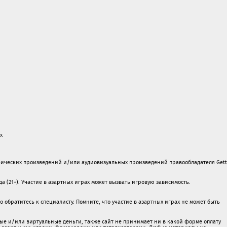
х
ических произведений и/или аудиовизуальных произведений правообладателя Gett
а (21+). Участие в азартных играх может вызвать игровую зависимость.
обратитесь к специалисту. Помните, что участие в азартных играх не может быть
ые и/или виртуальные деньги, также сайт не принимает ни в какой форме oплaту