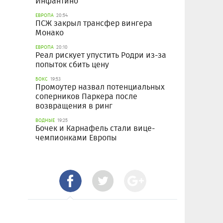
Инфантино
ЕВРОПА
20:54
ПСЖ закрыл трансфер вингера
Монако
ЕВРОПА
20:10
Реал рискует упустить Родри из-за
попыток сбить цену
БОКС
19:53
Промоутер назвал потенциальных
соперников Паркера после
возвращения в ринг
ВОДНЫЕ
19:25
Бочек и Карнафель стали вице-
чемпионками Европы