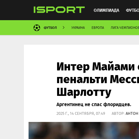
ОЛИМПИАДА
ФУТБ
ФУТБОЛ
УКРАИНА
ЕВРОПА
ЛИГА ЧЕМПИОНО
ХОККЕЙ
ММА
АВ
Интер Майами 
пенальти Месс
Шарлотту
Аргентинец не спас флоридцев.
2025 Г., 14 СЕНТЯБРЯ, 07:49 АВТОР:
АНТОН