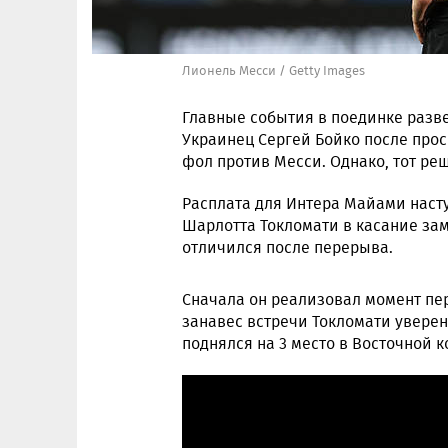
Лионель Месси / Getty Images
Главные события в поединке разве
Украинец Сергей Бойко после про
фол против Месси. Однако, тот реш
Расплата для Интера Майами наст
Шарлотта Токломати в касание за
отличился после перерыва.
Сначала он реализовал момент пер
занавес встречи Токломати уверен
поднялся на 3 место в Восточной 