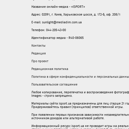
Название онлайн-медиа - «ISPORT»
Адрес: 02091, г. Киев, Харьковское шоссе, д. 172-Б, оф. 208/1
E-mail: sunlight@mediadim.com.ua
Телефон: 044-205-43-00
Идентификатор медиа - R40-06065
Контакты
Редакция
Про проект
Редакционная политика
Политика в сфере конфиденциальности и персональных данны
Пользовательское соглашение
Любое копирование, перепечатка и воспроизведение фотограф
Images - строго запрещено.
Материалы сайта isport.ua предназначены для лиц старше 21 год
Придерживайтесь правил (принципов) ответственной игры.
При появлении первых признаков зависимости незамедлительно 
источником доходов или альтернативой работе.
Информационный ресурс isport.ua не проводит игры на реальн