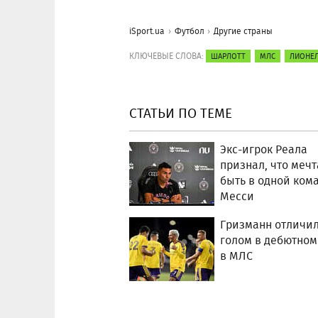
iSport.ua
Футбол
Другие страны
КЛЮЧЕВЫЕ СЛОВА:
ШАРЛОТТ
МЛС
ЛИОНЕЛ
СТАТЬИ ПО ТЕМЕ
Экс-игрок Реала
признал, что мечт
быть в одной ком
Месси
Гризманн отличи
голом в дебютном
в МЛС