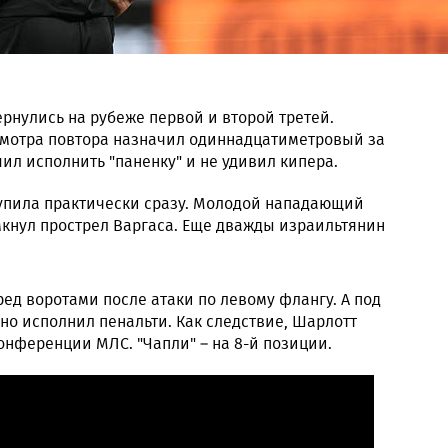
рнулись на рубеже первой и второй третей.
смотра повтора назначил одиннадцатиметровый за
ил исполнить "паненку" и не удивил кипера.
упила практически сразу. Молодой нападающий
мкнул прострел Варгаса. Еще дважды израильтянин
ед воротами после атаки по левому флангу. А под
но исполнил пенальти. Как следствие, Шарлотт
конференции МЛС. "Чапли" – на 8-й позиции.