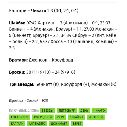
Чикаго
Калгари –
2:3 (0:1, 2:1, 0:1)
Шайбы:
07:42 Хартман – 3 (Анисимов) – 0:1, 23:33
Беннетт – 4 (Монахэн, Брауэр) – 1:1, 27:03 Монахэн –
5 (Беннетт, Брауэр) – 2:1, 34:34 Сибрук – 2 (Кит, Кэйн
– больш) – 2:2, 57:37 Хосса – 10 (Панарин, Кемпны) –
2:3
Вратари:
Джонсон – Кроуфорд
Броски:
30 (11+9+10) – 24 (9+9+6)
Три звезды:
Беннетт (К), Кроуфорд (Ч), Монахэн (К)
iSport.ua
Хоккей
НХЛ
КЛЮЧЕВЫЕ СЛОВА:
ЗВЕЗДЫ
ПИТТСБУРГ
ДЕНЬ
ЧИКАГО
СОСТОЯЛСЯ
ОЧЕРЕДНОЙ
ВЕРХ
1 ШАЙБЫ
ИГРОВОЙ
КАЛГАРИ
АЙЛЕНДЕРС
ДОЖИМАЕТ
БЕРЕТ