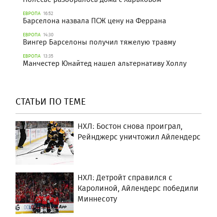
ЕВРОПА
16:52
Барселона назвала ПСЖ цену на Феррана
ЕВРОПА
14:30
Вингер Барселоны получил тяжелую травму
ЕВРОПА
13:35
Манчестер Юнайтед нашел альтернативу Холлу
СТАТЬИ ПО ТЕМЕ
НХЛ: Бостон снова проиграл,
Рейнджерс уничтожил Айлендерс
НХЛ: Детройт справился с
Каролиной, Айлендерс победили
Миннесоту