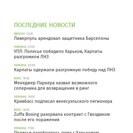
ПОСЛЕДНИЕ НОВОСТИ
ЕВРОПА
21:29
Ливерпуль арендовал защитника Барселоны
УКРАИНА
21:00
УПЛ: Полесье победило Харьков, Карпаты
разгромили ЛНЗ
УКРАИНА
20:05
Карпаты одержали разгромную победу над ЛНЗ
БОКС
19:46
Менеджер Паркера назвал возможного
соперника для возвращения в ринг
УКРАИНА
19:09
Кривбасс подписал венесуэльского легионера
БОКС
18:35
Zuffa Boxing разорвала контракт с Гвоздиком
после его поражения
УКРАИНА
17:30
Полесье разобралось дома с Харьковом