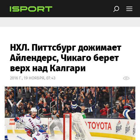
НХЛ. Питтсбург дожимает
Айлендерс, Чикаго берет
верх над Калгари
2016 Г., 19 НОЯБРЯ, 07:43