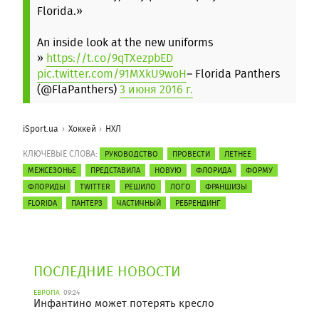
Florida.»
An inside look at the new uniforms
»
https://t.co/9qTXezpbED
pic.twitter.com/91MXkU9woH
– Florida Panthers
(@FlaPanthers)
3 июня 2016 г.
iSport.ua
Хоккей
НХЛ
КЛЮЧЕВЫЕ СЛОВА:
РУКОВОДСТВО
ПРОВЕСТИ
ЛЕТНЕЕ
МЕЖСЕЗОНЬЕ
ПРЕДСТАВИЛА
НОВУЮ
ФЛОРИДА
ФОРМУ
ФЛОРИДЫ
TWITTER
РЕШИЛО
ЛОГО
ФРАНШИЗЫ
FLORIDA
ПАНТЕРЗ
ЧАСТИЧНЫЙ
РЕБРЕНДИНГ
ПОСЛЕДНИЕ НОВОСТИ
ЕВРОПА
09:24
Инфантино может потерять кресло