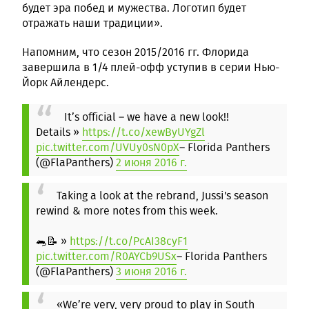
будет эра побед и мужества. Логотип будет
отражать наши традиции».
Напомним, что сезон 2015/2016 гг. Флорида
завершила в 1/4 плей-офф уступив в серии Нью-
Йорк Айлендерс.
It’s official – we have a new look!!
Details »
https://t.co/xewByUYgZl
pic.twitter.com/UVUy0sN0pX
– Florida Panthers
(@FlaPanthers)
2 июня 2016 г.
Taking a look at the rebrand, Jussi's season
rewind & more notes from this week.
🐀📝 »
https://t.co/PcAI38cyF1
pic.twitter.com/R0AYCb9USx
– Florida Panthers
(@FlaPanthers)
3 июня 2016 г.
«We’re very, very proud to play in South