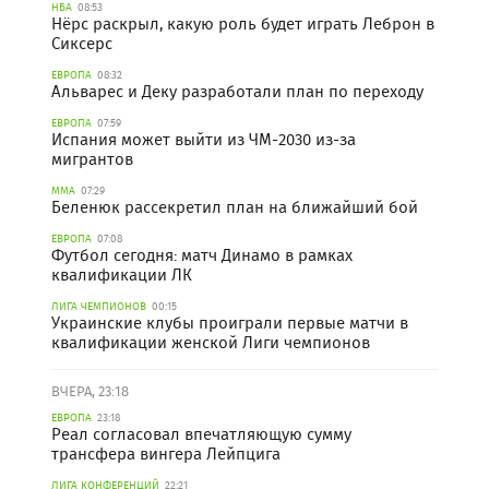
НБА
08:53
Нёрс раскрыл, какую роль будет играть Леброн в
Сиксерс
ЕВРОПА
08:32
Альварес и Деку разработали план по переходу
ЕВРОПА
07:59
Испания может выйти из ЧМ-2030 из-за
мигрантов
ММА
07:29
Беленюк рассекретил план на ближайший бой
ЕВРОПА
07:08
Футбол сегодня: матч Динамо в рамках
квалификации ЛК
ЛИГА ЧЕМПИОНОВ
00:15
Украинские клубы проиграли первые матчи в
квалификации женской Лиги чемпионов
ВЧЕРА, 23:18
ЕВРОПА
23:18
Реал согласовал впечатляющую сумму
трансфера вингера Лейпцига
ЛИГА КОНФЕРЕНЦИЙ
22:21