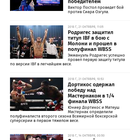
победителем
Виктор Постол проведет бой
против Сиара Озгула.
2018 Г., 21 ОКТЯБРЯ, 11:05
Родригес защитил
титул IBF в бою с
Молони и прошел в
полуфинал WBSS
Эммануэль Родригес успешно
провел первую защиту титула
по версии IBF в легчайшем весе.
2018 Г., 21 ОКТЯБРЯ, 10:53
Дортикос одержал
победу над
Мастернаком в 1/4
финала WBSS
Юниер Дортикос и Матеуш
Мастернак определили
полуфиналиста второго сезона Всемирной боксерской
суперсерии в первом тяжелом весе.
2018 Г., 14 ОКТЯБРЯ, 00:50