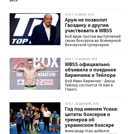
весе.
2019 Г., 8 ИЮНЯ, 16:10
Арум не позволит
Гвоздику и другим
участвовать в WBSS
Боб Арум против выступлений
своих боксеров во Всемирной
боксерской суперсерии.
2019 Г., 31 ЯНВАРЯ, 18:15
WBSS официально
объявила о поединке
Баранчика и Тейлора
Бой Иван Баранчик - Джош
Тейлор состоится 18 мая в
Глазго.
2018 Г., 26 ДЕКАБРЯ, 16:18
Год под именем Усика:
цитаты боксеров и
тренеров об
украинском боксере
Александр Усик добился