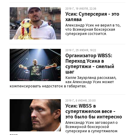
2019 Г., 19 ИЮЛЯ, 22:36
Усик: Суперсерия - это
халява
Александр Усик не верил в то,
что Всемирная боксерская
суперсерия состоится.
2019 Г., 25 ИЮНЯ, 19:22
Организатор WBSS:
Переход Усика в
супертяжи - смелый
шаг
Калле Зауэрланд рассказал,
как Александр Усик может
компенсировать недостаток в габаритах.
2019 Г., 8 ИЮНЯ, 20:00
Усик: WBSS в
супертяжелом весе -
это было бы интересно
Александр Усик заговорил о
Всемирной боксерской
суперсерии в супертяжелом