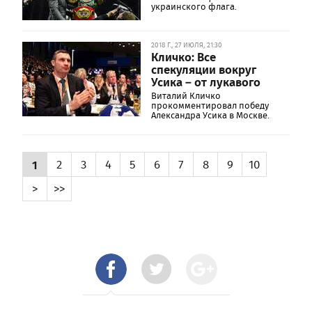
украинского флага.
2018 Г., 27 ИЮЛЯ, 21:30
Кличко: Все
спекуляции вокруг
Усика – от лукавого
Виталий Кличко
прокомментировал победу
Александра Усика в Москве.
1
2
3
4
5
6
7
8
9
10
>
>>