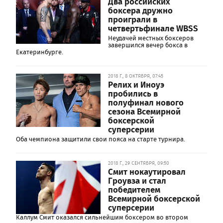
Два российских
боксера дружно
проиграли в
четвертьфинале WBSS
Неудачей местных боксеров
завершился вечер бокса в
Екатеринбурге.
2018 Г., 8 ОКТЯБРЯ, 07:45
Релих и Иноуэ
пробились в
полуфинал нового
сезона Всемирной
боксерской
суперсерии
Оба чемпиона защитили свои пояса на старте турнира.
2018 Г., 29 СЕНТЯБРЯ, 09:50
Смит нокаутировал
Гроувза и стал
победителем
Всемирной боксерской
суперсерии
Каллум Смит оказался сильнейшим боксером во втором