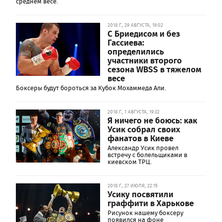
среднем весе.
2018 Г., 29 АВГУСТА, 19:02
С Бриедисом и без
Гассиева:
определились
участники второго
сезона WBSS в тяжелом
весе
Боксеры будут бороться за Кубок Мохаммеда Али.
2018 Г., 1 АВГУСТА, 19:32
Я ничего не боюсь: как
Усик собрал своих
фанатов в Киеве
Александр Усик провел
встречу с болельщиками в
киевском ТРЦ.
2018 Г., 27 ИЮЛЯ, 22:15
Усику посвятили
граффити в Харькове
Рисунок нашему боксеру
появился на фоне