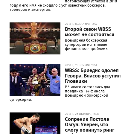
потрясающих успехов в 2018
году, а его имя не сходило с уст известных боксеров,
тренеров и экспертов.
2018 Г., 8 ДЕКАБРЯ, 12:47
Второй сезон WBSS
может не состояться
Всемирная боксерская
суперсерия испытывает
финансовые проблемы.
2018 Г., 11 НОЯБРЯ, 11:51
WBSS: Бриедис одолел
Гевора, Власов уступил
Гловацки
В Чикаго состоялись два
поединка 1/4 финала
Всемирной боксерской
суперсерии.
2018 Г., 26 ОКТЯБРЯ, 15:38
Сопреник Постола
Озгул: Уверен, что
смогу покинуть ринг