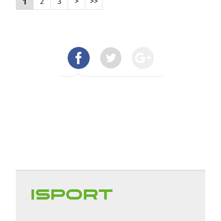
1
2
3
>
>>