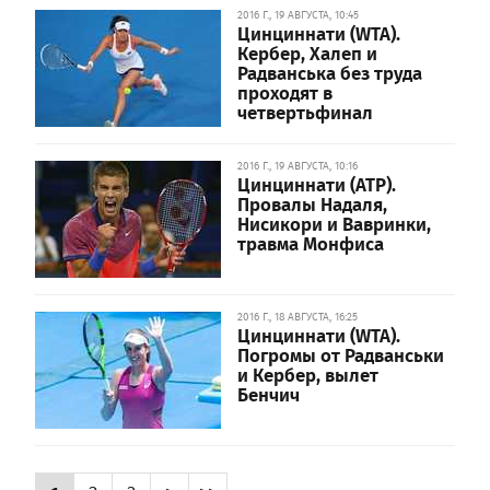
2016 Г., 19 АВГУСТА, 10:45
Цинциннати (WTA).
Кербер, Халеп и
Радванська без труда
проходят в
четвертьфинал
2016 Г., 19 АВГУСТА, 10:16
Цинциннати (ATP).
Провалы Надаля,
Нисикори и Вавринки,
травма Монфиса
2016 Г., 18 АВГУСТА, 16:25
Цинциннати (WTA).
Погромы от Радванськи
и Кербер, вылет
Бенчич