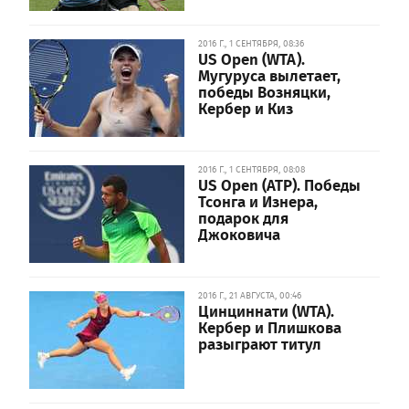
2016 Г., 1 СЕНТЯБРЯ, 08:36
US Open (WTA).
Мугуруса вылетает,
победы Возняцки,
Кербер и Киз
2016 Г., 1 СЕНТЯБРЯ, 08:08
US Open (ATP). Победы
Тсонга и Изнера,
подарок для
Джоковича
2016 Г., 21 АВГУСТА, 00:46
Цинциннати (WTA).
Кербер и Плишкова
разыграют титул