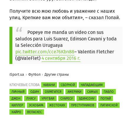
Получите всю мою любовь и уважение с наших
улиц. Крепкие вам мои объятия», – сказал Попай.
Popeye me manda un video con sus
saludos para Luis Suarez, Edinson Cavani y toda
la Selección Uruguaya
pic.twitter.com/cce76Kbn88
– Valentin Fletcher
(@ValeFlet)
4 сентября 2016 г.
iSport.ua
Футбол
Другие страны
КЛЮЧЕВЫЕ СЛОВА:
КАВАНИ
СБОРНОЙ
НАПАДАЮЩИМ
ЛИЧНЫЙ
ОДИН
ОБРАТИЛСЯ
АМЕРИКИ
САМЫХ
ПАБЛО
ДЖОН
ЛУИСУ
УРУГВАЯ
СУАРЕСУ
ЭДИНСОНУ
ПОПАЙ
КИЛЛЕР
ЭСКОБАРА
ЖЕСТОКИХ
ПРЕСТУПНИКОВ
ЛАТИНСКОЙ
ХАЙРО
ВЕЛАСКЕС