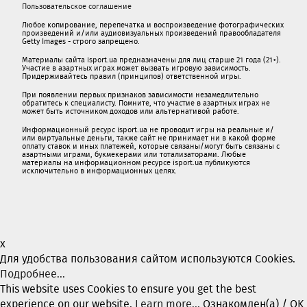
Пользовательское соглашение
Любое копирование, перепечатка и воспроизведение фотографических
произведений и/или аудиовизуальных произведений правообладателя
Getty Images - строго запрещено.
Материалы сайта isport.ua предназначены для лиц старше 21 года (21+).
Участие в азартных играх может вызвать игровую зависимость.
Придерживайтесь правил (принципов) ответственной игры.
При появлении первых признаков зависимости незамедлительно
обратитесь к специалисту. Помните, что участие в азартных играх не
может быть источником доходов или альтернативой работе.
Информационный ресурс isport.ua не проводит игры на реальные и/
или виртуальные деньги, также сайт не принимает ни в какой форме
oплaту ставок и иных платежей, которые связаны/могут быть связаны c
азартными игрaми, букмекерами или тотализаторами. Любые
материалы на информационном ресурсе isport.ua публикуютcя
исключительно в информационных целях.
x
Для удобства пользования сайтом используются Cookies.
Подробнее...
This website uses Cookies to ensure you get the best
experience on our website.
Learn more...
Ознакомлен(а) / OK