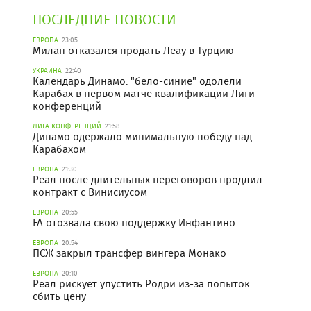
ПОСЛЕДНИЕ НОВОСТИ
ЕВРОПА
23:05
Милан отказался продать Леау в Турцию
УКРАИНА
22:40
Календарь Динамо: "бело-синие" одолели
Карабах в первом матче квалификации Лиги
конференций
ЛИГА КОНФЕРЕНЦИЙ
21:58
Динамо одержало минимальную победу над
Карабахом
ЕВРОПА
21:30
Реал после длительных переговоров продлил
контракт с Винисиусом
ЕВРОПА
20:55
FA отозвала свою поддержку Инфантино
ЕВРОПА
20:54
ПСЖ закрыл трансфер вингера Монако
ЕВРОПА
20:10
Реал рискует упустить Родри из-за попыток
сбить цену