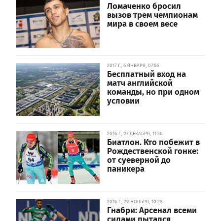
Ломаченко бросил
вызов трем чемпионам
мира в своем весе
2017 Г., 6 ЯНВАРЯ, 07:56
Бесплатный вход на
матч английской
команды, но при одном
условии
2016 Г., 27 ДЕКАБРЯ, 11:56
Биатлон. Кто побежит в
Рождественской гонке:
от суеверной до
паникера
2016 Г., 29 НОЯБРЯ, 10:28
Гнабри: Арсенал всеми
силами пытался