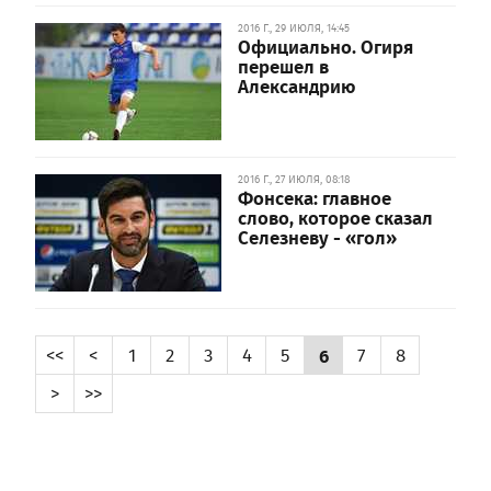
2016 Г., 29 ИЮЛЯ, 14:45
Официально. Огиря
перешел в
Александрию
2016 Г., 27 ИЮЛЯ, 08:18
Фонсека: главное
слово, которое сказал
Селезневу - «гол»
<<
<
1
2
3
4
5
6
7
8
>
>>