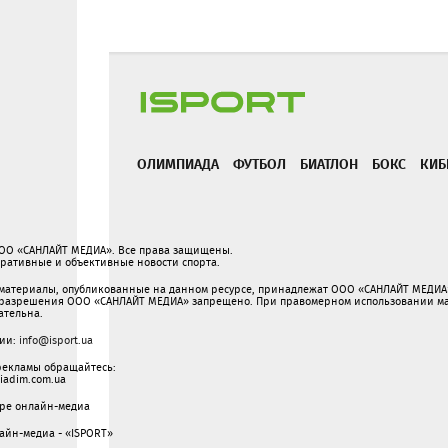
ОЛИМПИАДА
ФУТБОЛ
БИАТЛОН
БОКС
КИБ
ООО «САНЛАЙТ МЕДИА». Все права защищены.
перативные и объективные новости спорта.
 материалы, опубликованные на данном ресурсе, принадлежат ООО «САНЛАЙТ МЕДИА»
разрешения ООО «САНЛАЙТ МЕДИА» запрещено. При правомерном использовании мат
зательна.
ции:
info@isport.ua
рекламы обращайтесь:
adim.com.ua
ере онлайн-медиа
айн-медиа - «ISPORT»