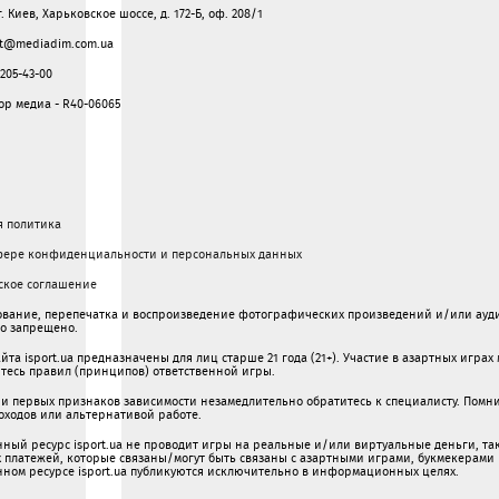
г. Киев, Харьковское шоссе, д. 172-Б, оф. 208/1
ght@mediadim.com.ua
205-43-00
р медиа - R40-06065
я политика
фере конфиденциальности и персональных данных
ское соглашение
вание, перепечатка и воспроизведение фотографических произведений и/или ауди
го запрещено.
та isport.ua предназначены для лиц старше 21 года (21+). Участие в азартных игра
есь правил (принципов) ответственной игры.
и первых признаков зависимости незамедлительно обратитесь к специалисту. Помнит
оходов или альтернативой работе.
ый ресурс isport.ua не проводит игры на реальные и/или виртуальные деньги, так
х платежей, которые связаны/могут быть связаны c азартными игрaми, букмекерами
ом ресурсе isport.ua публикуютcя исключительно в информационных целях.