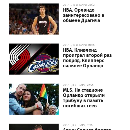
2017 Г., 13 ЯНВАРЯ, 23:42
НБА. Орландо
заинтересовано в
обмене Драгича
2017 Г., 12 ЯНВАРЯ, 08:15
НБА. Кливленд
проиграл второй раз
подряд, Клипперс
сильнее Орландо
2017 Г., 5 ЯНВАРЯ, 22:45
MLS. На стадионе
Орландо открыли
трибуну в память
погибших геев
2017 Г., 5 ЯНВАРЯ, 11:15
Арум: Салидо боится