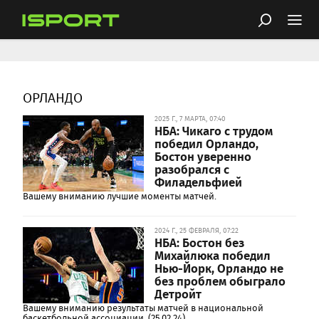
ОРЛАНДО
2025 Г., 7 МАРТА, 07:40
НБА: Чикаго с трудом
победил Орландо,
Бостон уверенно
разобрался с
Филадельфией
Вашему вниманию лучшие моменты матчей.
2024 Г., 25 ФЕВРАЛЯ, 07:22
НБА: Бостон без
Михайлюка победил
Нью-Йорк, Орландо не
без проблем обыграло
Детройт
Вашему вниманию результаты матчей в национальной
баскетбольной ассоциации. (25.02.24)