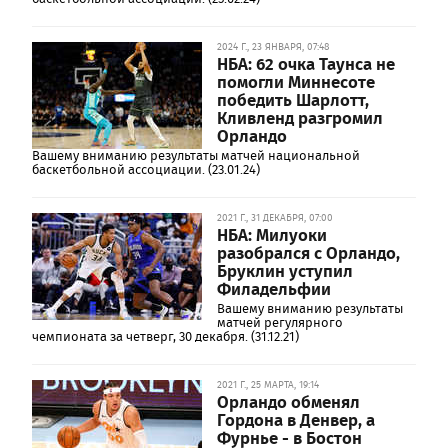
2024 Г., 23 ЯНВАРЯ, 07:48
НБА: 62 очка Таунса не
помогли Миннесоте
победить Шарлотт,
Кливленд разгромил
Орландо
Вашему вниманию результаты матчей национальной
баскетбольной ассоциации. (23.01.24)
2021 Г., 31 ДЕКАБРЯ, 07:00
НБА: Милуоки
разобрался с Орландо,
Бруклин уступил
Филадельфии
Вашему вниманию результаты
матчей регулярного
чемпионата за четверг, 30 декабря. (31.12.21)
2021 Г., 25 МАРТА, 19:14
Орландо обменял
Гордона в Денвер, а
Фурнье - в Бостон