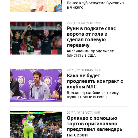
Ранее клуб отпустил Вучевича
в Чикаго.
2018 Г., 13 АВГУСТА, 16:42
Руни в подкате спас
ворота от гола и
сделал голевую
передачу
Англичанин продолжает
блистать в США.
2017 Г., 12 ОКТЯБРЯ, 22:05
Кака не будет
продлевать контракт с
клубом МЛС
Бразилец сообщил, что ему
нужны новые вызовы.
2017 Г., 15 АВГУСТА, 18:57
Орландо с помощью
тортов оригинально
представил календарь
на сезон