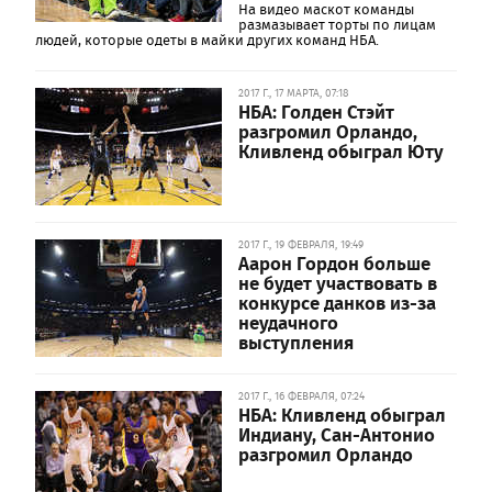
На видео маскот команды
размазывает торты по лицам
людей, которые одеты в майки других команд НБА.
2017 Г., 17 МАРТА, 07:18
НБА: Голден Стэйт
разгромил Орландо,
Кливленд обыграл Юту
2017 Г., 19 ФЕВРАЛЯ, 19:49
Аарон Гордон больше
не будет участвовать в
конкурсе данков из-за
неудачного
выступления
2017 Г., 16 ФЕВРАЛЯ, 07:24
НБА: Кливленд обыграл
Индиану, Сан-Антонио
разгромил Орландо