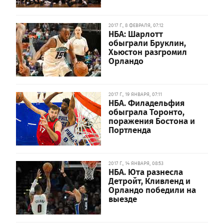
2017 Г., 8 ФЕВРАЛЯ, 07:12
НБА: Шарлотт
обыграли Бруклин,
Хьюстон разгромил
Орландо
2017 Г., 19 ЯНВАРЯ, 07:11
НБА. Филадельфия
обыграла Торонто,
поражения Бостона и
Портленда
2017 Г., 14 ЯНВАРЯ, 08:53
НБА. Юта разнесла
Детройт, Кливленд и
Орландо победили на
выезде