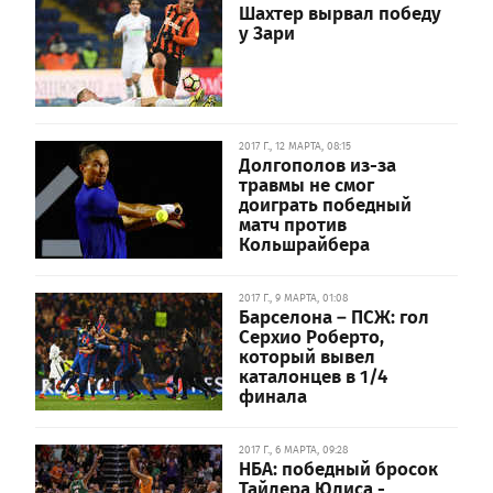
Шахтер вырвал победу
у Зари
2017 Г., 12 МАРТА, 08:15
Долгополов из-за
травмы не смог
доиграть победный
матч против
Кольшрайбера
2017 Г., 9 МАРТА, 01:08
Барселона – ПСЖ: гол
Серхио Роберто,
который вывел
каталонцев в 1/4
финала
2017 Г., 6 МАРТА, 09:28
НБА: победный бросок
Тайлера Юлиса -