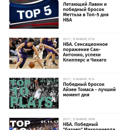
Летающий Лавин и
победный бросок
Меттьза в Топ-5 дня
НБА
2017 Г., 15 ЯНВАРЯ, 07:18
НБА. Сенсационное
поражение Сан-
Антонио, успехи
Клипперс и Чикаго
2017 Г., 14 ЯНВАРЯ, 10:14
Победный бросок
Айзеи Томаса - лучший
момент дня
2017 Г., 12 ЯНВАРЯ, 09:59
НБА. Победный
"баззер" Макконнелла