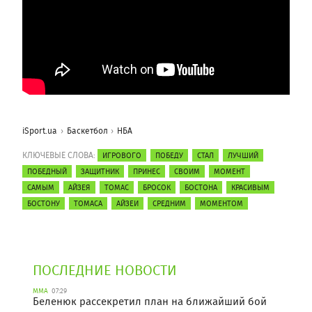
iSport.ua
Баскетбол
НБА
КЛЮЧЕВЫЕ СЛОВА:
ИГРОВОГО
ПОБЕДУ
СТАЛ
ЛУЧШИЙ
ПОБЕДНЫЙ
ЗАЩИТНИК
ПРИНЕС
СВОИМ
МОМЕНТ
САМЫМ
АЙЗЕЯ
ТОМАС
БРОСОК
БОСТОНА
КРАСИВЫМ
БОСТОНУ
ТОМАСА
АЙЗЕИ
СРЕДНИМ
МОМЕНТОМ
ПОСЛЕДНИЕ НОВОСТИ
ММА
07:29
Беленюк рассекретил план на ближайший бой