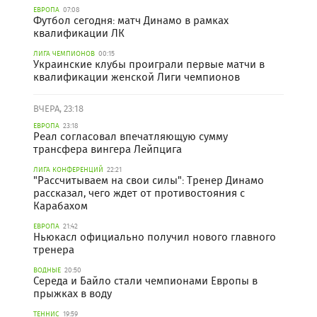
ЕВРОПА
07:08
Футбол сегодня: матч Динамо в рамках
квалификации ЛК
ЛИГА ЧЕМПИОНОВ
00:15
Украинские клубы проиграли первые матчи в
квалификации женской Лиги чемпионов
ВЧЕРА, 23:18
ЕВРОПА
23:18
Реал согласовал впечатляющую сумму
трансфера вингера Лейпцига
ЛИГА КОНФЕРЕНЦИЙ
22:21
"Рассчитываем на свои силы": Тренер Динамо
рассказал, чего ждет от противостояния с
Карабахом
ЕВРОПА
21:42
Ньюкасл официально получил нового главного
тренера
ВОДНЫЕ
20:50
Середа и Байло стали чемпионами Европы в
прыжках в воду
ТЕННИС
19:59