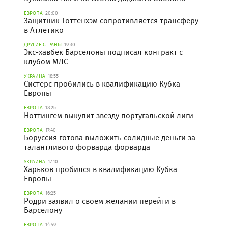
ЕВРОПА
20:00
Защитник Тоттенхэм сопротивляется трансферу
в Атлетико
ДРУГИЕ СТРАНЫ
19:30
Экс-хавбек Барселоны подписал контракт с
клубом МЛС
УКРАИНА
18:55
Систерс пробились в квалификацию Кубка
Европы
ЕВРОПА
18:25
Ноттингем выкупит звезду португальской лиги
ЕВРОПА
17:40
Боруссия готова выложить солидные деньги за
талантливого форварда форварда
УКРАИНА
17:10
Харьков пробился в квалификацию Кубка
Европы
ЕВРОПА
16:25
Родри заявил о своем желании перейти в
Барселону
ЕВРОПА
14:49