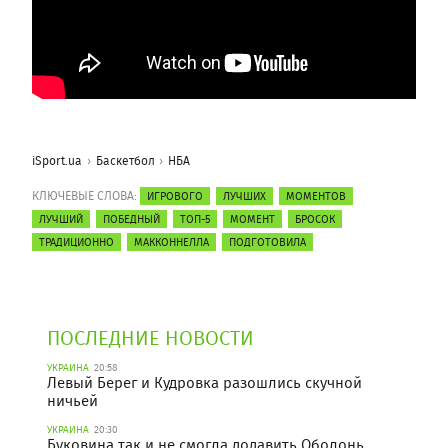
iSport.ua
Баскетбол
НБА
КЛЮЧЕВЫЕ СЛОВА:
ИГРОВОГО
ЛУЧШИХ
МОМЕНТОВ
ЛУЧШИЙ
ПОБЕДНЫЙ
ТОП-5
МОМЕНТ
БРОСОК
ТРАДИЦИОННО
МАККОННЕЛЛА
ПОДГОТОВИЛА
ПОСЛЕДНИЕ НОВОСТИ
УКРАИНА
20:58
Левый Берег и Кудровка разошлись скучной
ничьей
УКРАИНА
20:30
Буковина так и не смогла додавить Оболонь