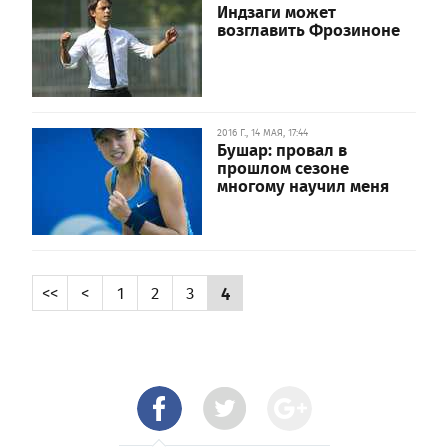
Индзаги может
возглавить Фрозиноне
2016 Г., 14 МАЯ, 17:44
Бушар: провал в
прошлом сезоне
многому научил меня
<<
<
1
2
3
4