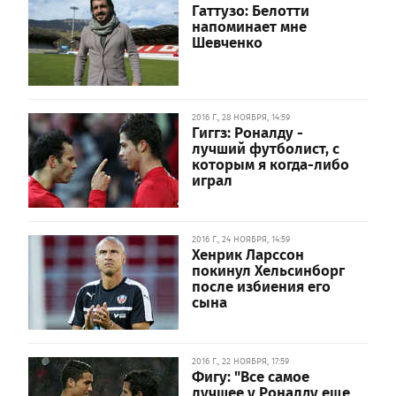
Гаттузо: Белотти
напоминает мне
Шевченко
2016 Г., 28 НОЯБРЯ, 14:59
Гиггз: Роналду -
лучший футболист, с
которым я когда-либо
играл
2016 Г., 24 НОЯБРЯ, 14:59
Хенрик Ларссон
покинул Хельсинборг
после избиения его
сына
2016 Г., 22 НОЯБРЯ, 17:59
Фигу: "Все самое
лучшее у Роналду еще