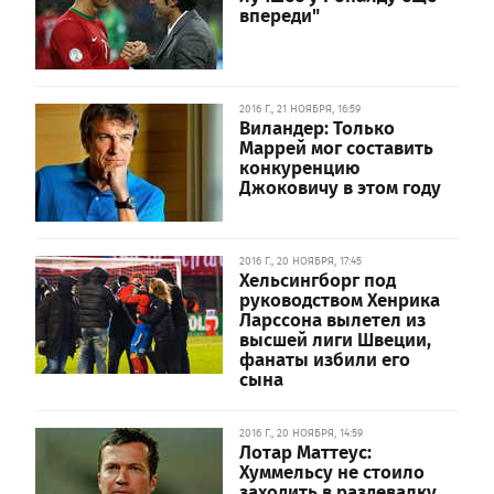
впереди"
2016 Г., 21 НОЯБРЯ, 16:59
Виландер: Только
Маррей мог составить
конкуренцию
Джоковичу в этом году
2016 Г., 20 НОЯБРЯ, 17:45
Хельсингборг под
руководством Хенрика
Ларссона вылетел из
высшей лиги Швеции,
фанаты избили его
сына
2016 Г., 20 НОЯБРЯ, 14:59
Лотар Маттеус:
Хуммельсу не стоило
заходить в раздевалку