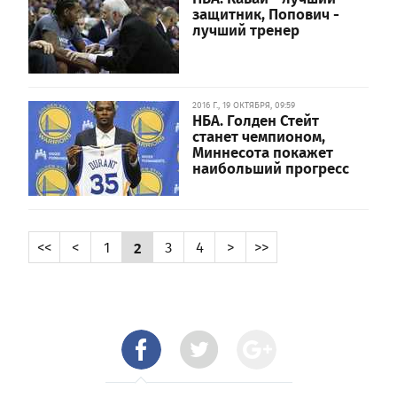
защитник, Попович -
лучший тренер
2016 Г., 19 ОКТЯБРЯ, 09:59
НБА. Голден Стейт
станет чемпионом,
Миннесота покажет
наибольший прогресс
<<
<
1
2
3
4
>
>>