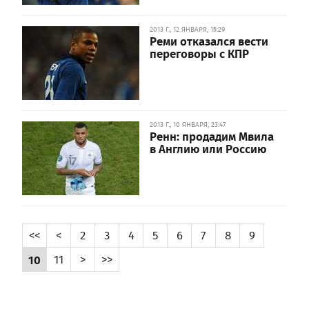
2013 Г., 12 ЯНВАРЯ, 15:29
Реми отказался вести
переговоры с КПР
2013 Г., 10 ЯНВАРЯ, 23:47
Ренн: продадим Мвила
в Англию или Россию
<<
<
2
3
4
5
6
7
8
9
10
11
>
>>