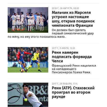
2018 Г., 28 АВГУСТА, 08:30
Мальчик из Марселя
устроил настоящее
шоу, открыв поединок
чемпионата Франции
Он должен был сделать
первый символический удар
по мячу, но ему этого показалось мало.
2017 Г., 5 ИЮЛЯ, 13:30
Ренн намерен
подписать форварда
Челси
Французский Ренн нацелился
на нападающего
Пенсионеров Лоика Реми.
2017 Г., 26 ЯНВАРЯ, 17:14
Ренн (ATP). Стаховский
проиграл во втором
раунде