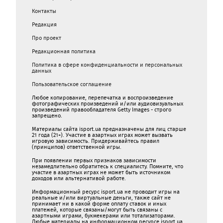
Контакты
Редакция
Про проект
Редакционная политика
Политика в сфере конфиденциальности и персональных
данных
Пользовательское соглашение
Любое копирование, перепечатка и воспроизведение
фотографических произведений и/или аудиовизуальных
произведений правообладателя Getty Images - строго
запрещено.
Материалы сайта isport.ua предназначены для лиц старше
21 года (21+). Участие в азартных играх может вызвать
игровую зависимость. Придерживайтесь правил
(принципов) ответственной игры.
При появлении первых признаков зависимости
незамедлительно обратитесь к специалисту. Помните, что
участие в азартных играх не может быть источником
доходов или альтернативой работе.
Информационный ресурс isport.ua не проводит игры на
реальные и/или виртуальные деньги, также сайт не
принимает ни в какой форме oплaту ставок и иных
платежей, которые связаны/могут быть связаны c
азартными игрaми, букмекерами или тотализаторами.
Любые материалы на информационном ресурсе isport.ua