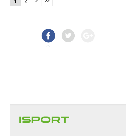
1
2
>
>>