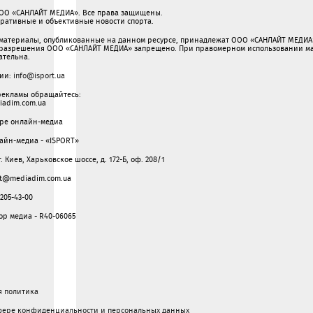
ООО «САНЛАЙТ МЕДИА». Все права защищены.
перативные и объективные новости спорта.
 материалы, опубликованные на данном ресурсе, принадлежат ООО «САНЛАЙТ МЕДИА»
разрешения ООО «САНЛАЙТ МЕДИА» запрещено. При правомерном использовании мат
зательна.
ции:
info@isport.ua
рекламы обращайтесь:
adim.com.ua
ере онлайн-медиа
айн-медиа - «ISPORT»
г. Киев, Харьковское шоссе, д. 172-Б, оф. 208/1
ght@mediadim.com.ua
205-43-00
р медиа - R40-06065
я политика
фере конфиденциальности и персональных данных