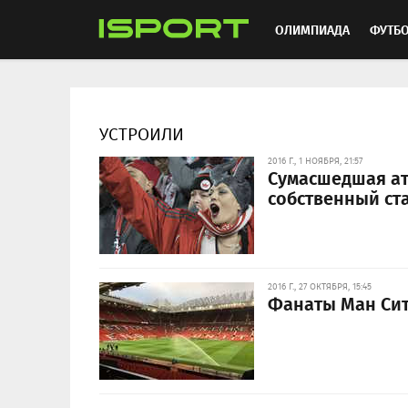
ОЛИМПИАДА
ФУТБ
ХОККЕЙ
ММА
АВ
УСТРОИЛИ
2016 Г., 1 НОЯБРЯ, 21:57
Сумасшедшая ат
собственный ст
2016 Г., 27 ОКТЯБРЯ, 15:45
Фанаты Ман Сит