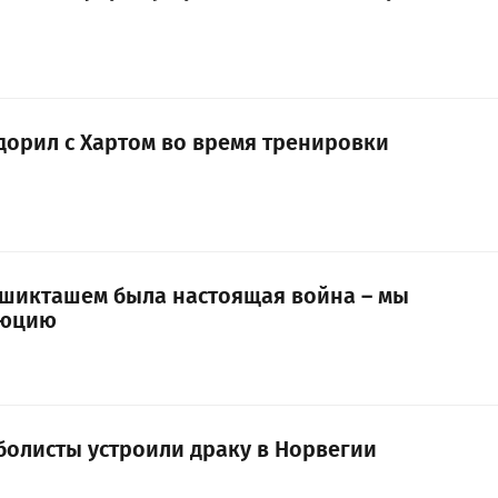
дорил с Хартом во время тренировки
Бешикташем была настоящая война – мы
люцию
болисты устроили драку в Норвегии