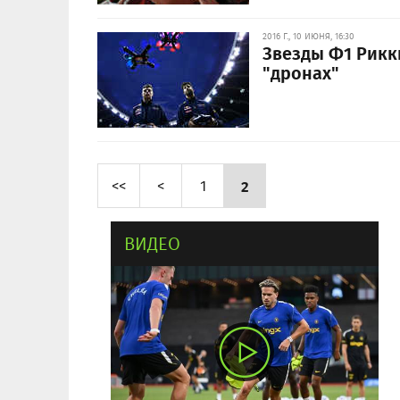
2016 Г., 10 ИЮНЯ, 16:30
Звезды Ф1 Рикк
"дронах"
<<
<
1
2
ВИДЕО