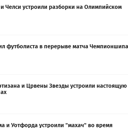
 и Челси устроили разборки на Олимпийском
ил футболиста в перерыве матча Чемпионшип
тизана и Црвены Звезды устроили настоящую
нах
ма и Уотфорда устроили "махач" во время