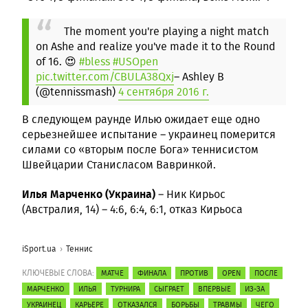
The moment you're playing a night match
on Ashe and realize you've made it to the Round
of 16. 😍
#bless
#USOpen
pic.twitter.com/CBULA38Qxj
– Ashley B
(@tennissmash)
4 сентября 2016 г.
В следующем раунде Илью ожидает еще одно
серьезнейшее испытание – украинец померится
силами со «вторым после Бога» теннисистом
Швейцарии Станисласом Вавринкой.
Илья Марченко (Украина)
– Ник Кирьос
(Австралия, 14) – 4:6, 6:4, 6:1, отказ Кирьоса
iSport.ua
Теннис
КЛЮЧЕВЫЕ СЛОВА:
МАТЧЕ
ФИНАЛА
ПРОТИВ
OPEN
ПОСЛЕ
МАРЧЕНКО
ИЛЬЯ
ТУРНИРА
СЫГРАЕТ
ВПЕРВЫЕ
ИЗ-ЗА
УКРАИНЕЦ
КАРЬЕРЕ
ОТКАЗАЛСЯ
БОРЬБЫ
ТРАВМЫ
ЧЕГО