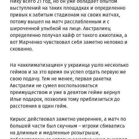
Нику всего 21 год, но он уже обладает опытом
выступлений на таких площадках и определенно
привык к забитым стадионам на своих матчах,
потому вышел на матч расслабленным и с
широченной улыбкой на лице. Австралиец
определенно получал кайф от такого ажиотажа, а
вот Марченко чувствовал себя заметно неловко и
скованно.
На «акклиматизацию» у украинца ушло несколько
геймов и за это время он успел отдать первую же
свою подачу. Тем не менее, первая ракетка
Австралии не сумел воспользоваться
преимуществом и уже в девятом гейме вернул
Илье подарок, позволив тому приблизиться до
расстояния в один гейм.
Кирьос действовал заметно увереннее, а матч по
большей части был скучным – игроки сбивались
на длинные и медленные розыгрыши,