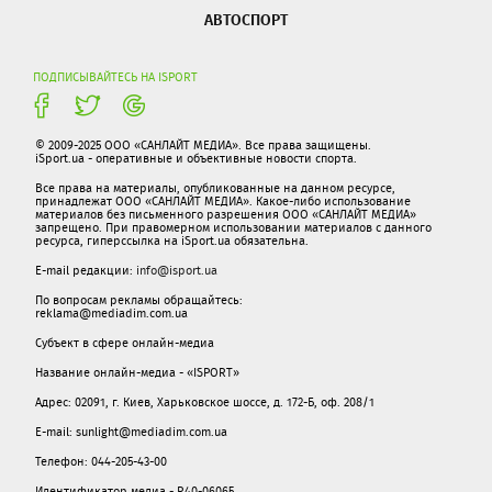
АВТОСПОРТ
ПОДПИСЫВАЙТЕСЬ НА ISPORT
© 2009-2025 ООО «САНЛАЙТ МЕДИА». Все права защищены.
iSport.ua - оперативные и объективные новости спорта.
Все права на материалы, опубликованные на данном ресурсе,
принадлежат ООО «САНЛАЙТ МЕДИА». Какое-либо использование
материалов без письменного разрешения ООО «САНЛАЙТ МЕДИА»
запрещено. При правомерном использовании материалов с данного
ресурса, гиперссылка на iSport.ua обязательна.
E-mail редакции:
info@isport.ua
По вопросам рекламы обращайтесь:
reklama@mediadim.com.ua
Субъект в сфере онлайн-медиа
Название онлайн-медиа - «ISPORT»
Адрес: 02091, г. Киев, Харьковское шоссе, д. 172-Б, оф. 208/1
E-mail: sunlight@mediadim.com.ua
Телефон: 044-205-43-00
Идентификатор медиа - R40-06065