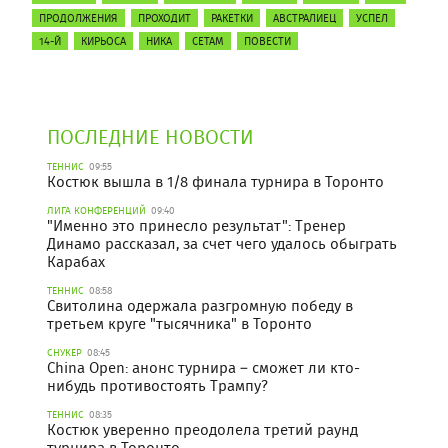
ПРОДОЛЖЕНИЯ
ПРОХОДИТ
РАКЕТКИ
АВСТРАЛИЕЦ
УСПЕЛ
14-Й
КИРЬОСА
НИКА
СЕТАМ
ПОВЕСТИ
ПОСЛЕДНИЕ НОВОСТИ
ТЕННИС
09:55
Костюк вышла в 1/8 финала турнира в Торонто
ЛИГА КОНФЕРЕНЦИЙ
09:40
"Именно это принесло результат": Тренер
Динамо рассказал, за счет чего удалось обыграть
Карабах
ТЕННИС
08:58
Свитолина одержала разгромную победу в
третьем круге "тысячника" в Торонто
СНУКЕР
08:45
China Open: анонс турнира – сможет ли кто-
нибудь противостоять Трампу?
ТЕННИС
08:35
Костюк уверенно преодолела третий раунд
турнира в Торонто