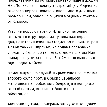
победителями из которых заметно чаще выходил
Ник. Только взяв подачу австралийца у Марченко
отказала первая подача и вновь много длинных
розыгрышей, завершающихся мощными точками
от Кирьоса.
Уступив первую партию, Илья окончательно
втянулся в игру, перестал тушеваться перед
двадцатитрехтысячным стадионом и начал играть
в свой теннис. Впрочем, на подаче соперника
украинцу было все так же сложно – подавал Ник
шикарно – уже за первые 5 геймов он выполнил
одиннадцать эйсов.
Помог Марченко случай. Кирьос еще после матча
второго круга против Орасио Себальоса
жаловался на проблемы с бедром, а в концовке
второй партии, вероятно, боль в ноге
обострилась.
Австралиец начал прихрамывать уже в концовке