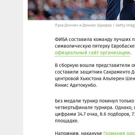
Лука Дончич и Деннис Шредер / Getty Imag
ФИБА составила команду лучших п
символическую пятерку Евробаскет
официальный сайт организации
.
В сборную вошли представители о
составили защитник Сакраменто Д
центровой Хьюстона Альперен Шен
Яннис Адетокунбо.
Без медали турнир покинул только
четвертьфинале турнира. Однако,
цифрами 34.7 очка, 8.6 подборов, 7
площадке.
Напомним, накануне
Германия одо