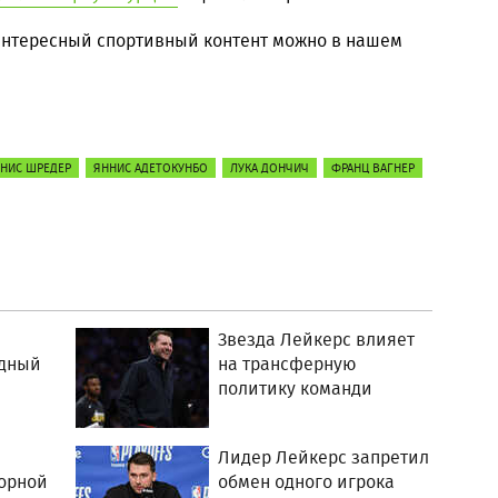
 интересный спортивный контент можно в нашем
НИС ШРЕДЕР
ЯННИС АДЕТОКУНБО
ЛУКА ДОНЧИЧ
ФРАНЦ ВАГНЕР
Звезда Лейкерс влияет
ндный
на трансферную
политику команди
Лидер Лейкерс запретил
орной
обмен одного игрока