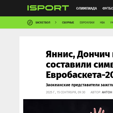
ОЛИМПИАДА
ФУТБ
БАСКЕТБОЛ
СБОРНЫЕ
ЕВРОКУБКИ
НБА
У
ХОККЕЙ
ММА
АВ
Яннис, Дончич 
составили сим
Евробаскета-2
Заокеанские представители зажгли
2025 Г., 15 СЕНТЯБРЯ, 09:30 АВТОР:
АНТОН