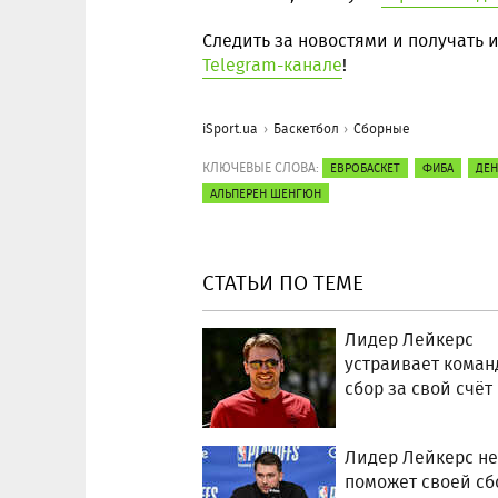
Следить за новостями и получать
Telegram-канале
!
iSport.ua
Баскетбол
Сборные
КЛЮЧЕВЫЕ СЛОВА:
ЕВРОБАСКЕТ
ФИБА
ДЕН
АЛЬПЕРЕН ШЕНГЮН
СТАТЬИ ПО ТЕМЕ
Лидер Лейкерс
устраивает кома
сбор за свой счёт
Лидер Лейкерс не
поможет своей сб