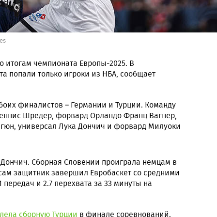
es
о итогам чемпионата Европы-2025. В
а попали только игроки из НБА, сообщает
боих финалистов – Германии и Турции. Команду
еннис Шредер, форвард Орландо Франц Вагнер,
гюн, универсал Лука Дончич и форвард Милуоки
 Дончич. Сборная Словении проиграла немцам в
 сам защитник завершил Евробаскет со средними
.1 передач и 2.7 перехвата за 33 минуты на
лела сборную Турции
в финале соревнований.