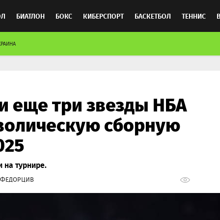
ОЛ
БИАТЛОН
БОКС
КИБЕРСПОРТ
БАСКЕТБОЛ
ТЕННИС
КРАИНА
ТОСПОРТ
и еще три звезды НБА
волическую сборную
025
 на турнире.
 ФЕДОРЦИВ