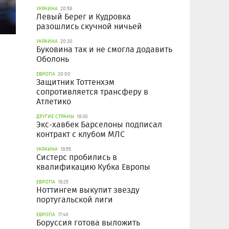
УКРАИНА
20:58
Левый Берег и Кудровка
разошлись скучной ничьей
УКРАИНА
20:30
Буковина так и не смогла додавить
Оболонь
ЕВРОПА
20:00
Защитник Тоттенхэм
сопротивляется трансферу в
Атлетико
ДРУГИЕ СТРАНЫ
19:30
Экс-хавбек Барселоны подписал
контракт с клубом МЛС
УКРАИНА
18:55
Систерс пробились в
квалификацию Кубка Европы
ЕВРОПА
18:25
Ноттингем выкупит звезду
португальской лиги
ЕВРОПА
17:40
Боруссия готова выложить