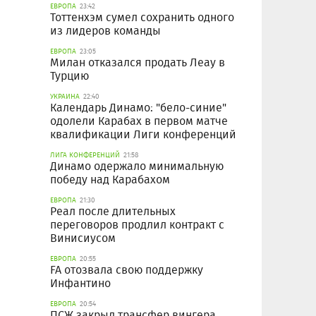
ЕВРОПА
23:42
Тоттенхэм сумел сохранить одного
из лидеров команды
ЕВРОПА
23:05
Милан отказался продать Леау в
Турцию
УКРАИНА
22:40
Календарь Динамо: "бело-синие"
одолели Карабах в первом матче
квалификации Лиги конференций
ЛИГА КОНФЕРЕНЦИЙ
21:58
Динамо одержало минимальную
победу над Карабахом
ЕВРОПА
21:30
Реал после длительных
переговоров продлил контракт с
Винисиусом
ЕВРОПА
20:55
FA отозвала свою поддержку
Инфантино
ЕВРОПА
20:54
ПСЖ закрыл трансфер вингера