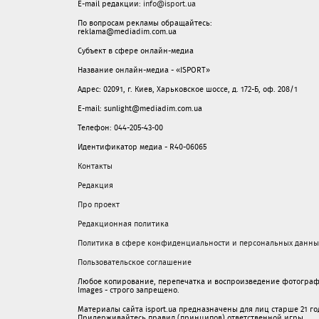
E-mail редакции:
info@isport.ua
По вопросам рекламы обращайтесь:
reklama@mediadim.com.ua
Субъект в сфере онлайн-медиа
Название онлайн-медиа - «ISPORT»
Адрес: 02091, г. Киев, Харьковское шоссе, д. 172-Б, оф. 208/1
E-mail: sunlight@mediadim.com.ua
Телефон: 044-205-43-00
Идентификатор медиа - R40-06065
Контакты
Редакция
Про проект
Редакционная политика
Политика в сфере конфиденциальности и персональных данны
Пользовательское соглашение
Любое копирование, перепечатка и воспроизведение фотограф
Images - строго запрещено.
Материалы сайта isport.ua предназначены для лиц старше 21 год
Придерживайтесь правил (принципов) ответственной игры.