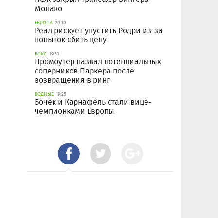
Монако
ЕВРОПА
20:10
Реал рискует упустить Родри из-за
попыток сбить цену
БОКС
19:53
Промоутер назвал потенциальных
соперников Паркера после
возвращения в ринг
ВОДНЫЕ
19:25
Бочек и Карнафель стали вице-
чемпионками Европы