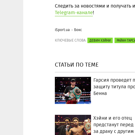
Следить за новостями и получать
Telegram-канале
!
iSport.ua
Бокс
КЛЮЧЕВЫЕ СЛОВА:
ДЕВИН ХЭЙНИ
РАЙАН ГАРС
СТАТЬИ ПО ТЕМЕ
Гарсия проведет 
защиту титула пр
Бенна
Хэйни и его отец
предстанут перед
за драку с другим