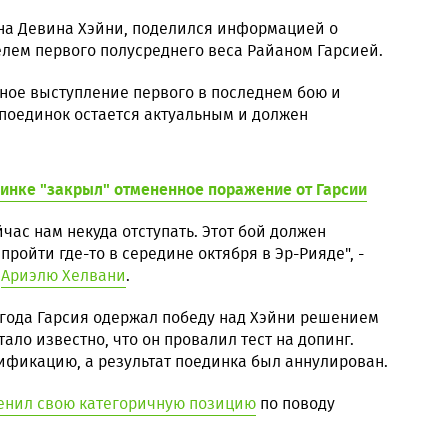
на Девина Хэйни, поделился информацией о
лем первого полусреднего веса Райаном Гарсией.
тное выступление первого в последнем бою и
 поединок остается актуальным и должен
динке "закрыл" отмененное поражение от Гарсии
йчас нам некуда отступать. Этот бой должен
ройти где-то в середине октября в Эр-Рияде", -
ю
Ариэлю Хелвани
.
 года Гарсия одержал победу над Хэйни решением
тало известно, что он провалил тест на допинг.
ификацию, а результат поединка был аннулирован.
енил свою категоричную позицию
по поводу