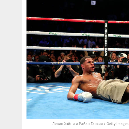
Девин Хэйни и Райан Гарсия / Getty Images