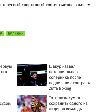
 интересный спортивный контент можно в нашем
ИЯ
БИЛЛ ХЭЙНИ
первую
Шакур назвал
отив
потенциального
соперника после
подписания контракта с
Zuffa Boxing
Тоттенхэм сумел
 судом
сохранить одного из
лидеров команды