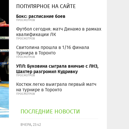
ПОПУЛЯРНОЕ НА САЙТЕ
Бокс: расписание боев
ПРОСМОТРОВ
Футбол сегодня: матч Динамо в рамках
квалификации ЛК
ПРОСМОТРОВ
Свитолина прошла в 1/16 финала
турнира в Торонто
ПРОСМОТРОВ
УПЛ: Буковина сыграла вничью с ЛНЗ,
Шахтер разгромил Кудривку
ПРОСМОТРОВ
Костюк легко выиграла первый матч
на турнире в Торонто
ПРОСМОТРОВ
ПОСЛЕДНИЕ НОВОСТИ
ВЧЕРА, 23:42