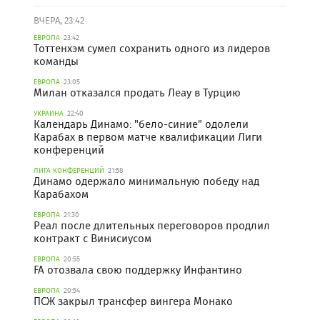
ВЧЕРА, 23:42
ЕВРОПА
23:42
Тоттенхэм сумел сохранить одного из лидеров
команды
ЕВРОПА
23:05
Милан отказался продать Леау в Турцию
УКРАИНА
22:40
Календарь Динамо: "бело-синие" одолели
Карабах в первом матче квалификации Лиги
конференций
ЛИГА КОНФЕРЕНЦИЙ
21:58
Динамо одержало минимальную победу над
Карабахом
ЕВРОПА
21:30
Реал после длительных переговоров продлил
контракт с Винисиусом
ЕВРОПА
20:55
FA отозвала свою поддержку Инфантино
ЕВРОПА
20:54
ПСЖ закрыл трансфер вингера Монако