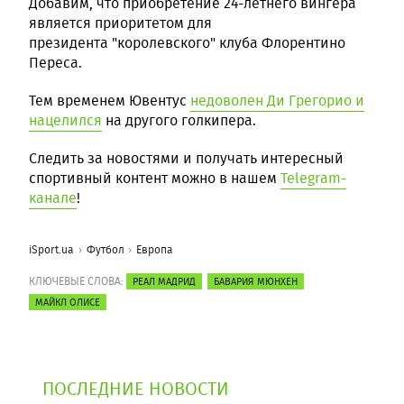
Добавим, что приобретение 24-летнего вингера
является приоритетом для
президента "королевского" клуба Флорентино
Переса.
Тем временем Ювентус
недоволен Ди Грегорио и
нацелился
на другого голкипера.
Следить за новостями и получать интересный
спортивный контент можно в нашем
Telegram-
канале
!
iSport.ua
Футбол
Европа
КЛЮЧЕВЫЕ СЛОВА:
РЕАЛ МАДРИД
БАВАРИЯ МЮНХЕН
МАЙКЛ ОЛИСЕ
ПОСЛЕДНИЕ НОВОСТИ