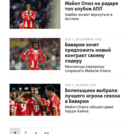
Майкл Олиз на радаре
топ клубов АПЛ
Хавбек может вернуться в
Англию.
2025 Г., 25 СЕНТЯБРЯ, 10:02
Бавария хочет
предложить новый
контракт своему
лидеру
Мюнхенцы намерены
сохранить Майкла Олисе.
2025 Г., 28 ИЮЛЯ, 22:07
Болельщики выбрали
лучшего игрока сезона
в Баварии
Майкл Олисе обошел даже
Харри Кейна.
1
2
>
>>