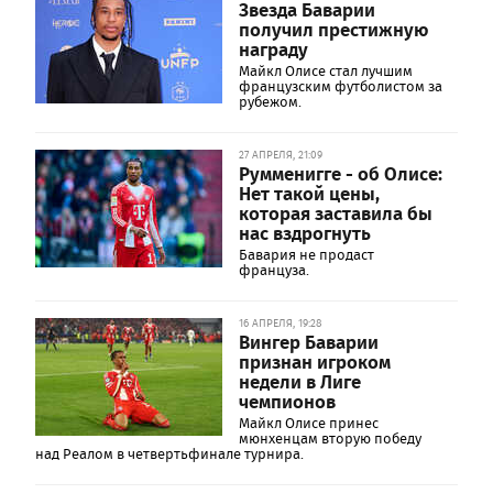
Звезда Баварии
получил престижную
награду
Майкл Олисе стал лучшим
французским футболистом за
рубежом.
27 АПРЕЛЯ, 21:09
Румменигге - об Олисе:
Нет такой цены,
которая заставила бы
нас вздрогнуть
Бавария не продаст
француза.
16 АПРЕЛЯ, 19:28
Вингер Баварии
признан игроком
недели в Лиге
чемпионов
Майкл Олисе принес
мюнхенцам вторую победу
над Реалом в четвертьфинале турнира.