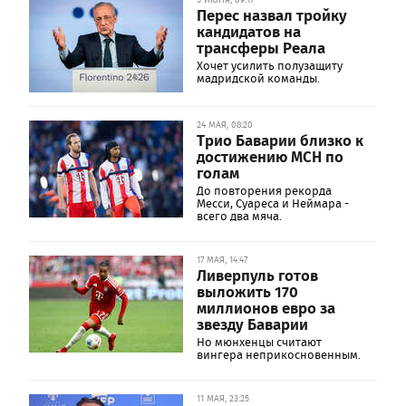
Перес назвал тройку
кандидатов на
трансферы Реала
Хочет усилить полузащиту
мадридской команды.
24 МАЯ, 08:20
Трио Баварии близко к
достижению МСН по
голам
До повторения рекорда
Месси, Суареса и Неймара -
всего два мяча.
17 МАЯ, 14:47
Ливерпуль готов
выложить 170
миллионов евро за
звезду Баварии
Но мюнхенцы считают
вингера неприкосновенным.
11 МАЯ, 23:25