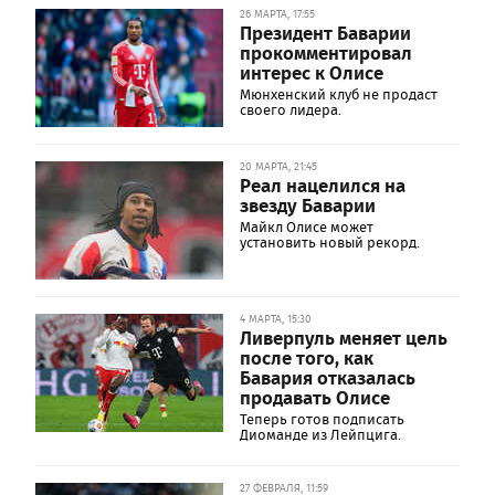
26 МАРТА, 17:55
Президент Баварии
прокомментировал
интерес к Олисе
Мюнхенский клуб не продаст
своего лидера.
20 МАРТА, 21:45
Реал нацелился на
звезду Баварии
Майкл Олисе может
установить новый рекорд.
4 МАРТА, 15:30
Ливерпуль меняет цель
после того, как
Бавария отказалась
продавать Олисе
Теперь готов подписать
Диоманде из Лейпцига.
27 ФЕВРАЛЯ, 11:59