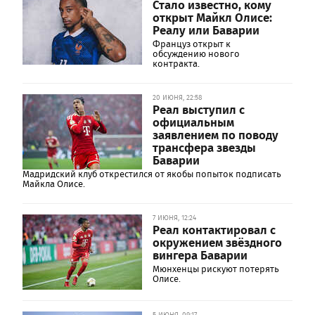
Стало известно, кому
открыт Майкл Олисе:
Реалу или Баварии
Француз открыт к
обсуждению нового
контракта.
20 ИЮНЯ, 22:58
Реал выступил с
официальным
заявлением по поводу
трансфера звезды
Баварии
Мадридский клуб открестился от якобы попыток подписать
Майкла Олисе.
7 ИЮНЯ, 12:24
Реал контактировал с
окружением звёздного
вингера Баварии
Мюнхенцы рискуют потерять
Олисе.
5 ИЮНЯ, 09:17