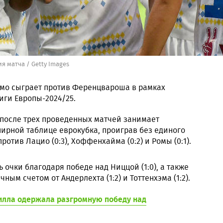
 матча / Getty Images
намо сыграет против Ференцвароша в рамках
иги Европы-2024/25.
после трех проведенных матчей занимает
ирной таблице еврокубка, проиграв без единого
ротив Лацио (0:3), Хоффенхайма (0:2) и Ромы (0:1).
 очки благодаря победе над Ниццой (1:0), а также
ым счетом от Андерлехта (1:2) и Тоттенхэма (1:2).
Вилла одержала разгромную победу над