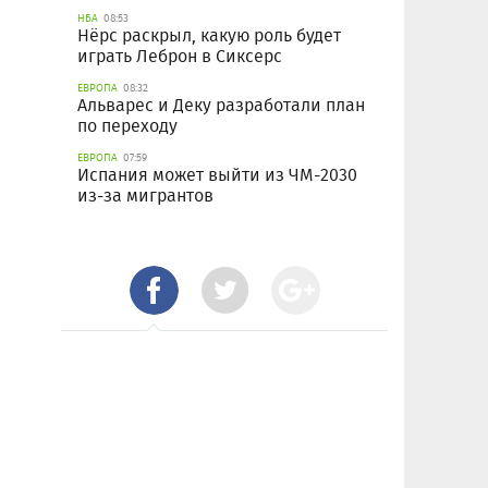
НБА
08:53
Нёрс раскрыл, какую роль будет
играть Леброн в Сиксерс
ЕВРОПА
08:32
Альварес и Деку разработали план
по переходу
ЕВРОПА
07:59
Испания может выйти из ЧМ-2030
из-за мигрантов