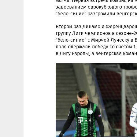
матча. Первая встреча команд на
завоеванием еврокубкового трофея
"бело-синие" разгромили венгерско
Второй раз Динамо и Ференцварош
группу Лиги чемпионов в сезоне-2
"бело-синие" с Мирчей Луческу в 
поля одержали победу со счетом 1
в Лигу Европы, а венгерская коман