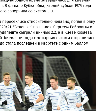
 международной арене завершилась для киевлян
. В финале Кубка обладателей кубков 1975 года
го соперника со счетом 3:0.
 пересеклись относительно недавно, попав в одну
020/21. "Зеленые" во главе с Сергеем Ребровым и
Будапеште сыграли вничью 2:2, а в Киеве хозяева
:0. Киевляне тогда с четырьмя очками отправились
да стала последней в квартете с одним баллом.