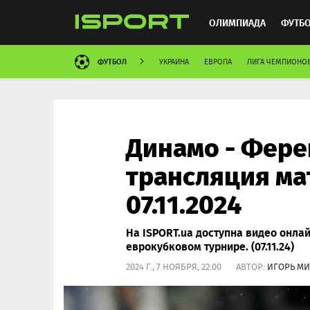
ОЛИМПИАДА
ФУТБ
ФУТБОЛ
УКРАИНА
ЕВРОПА
ЛИГА ЧЕМПИОНО
ХОККЕЙ
ММА
АВ
Динамо - Фере
трансляция ма
07.11.2024
На ISPORT.ua доступна видео онла
еврокубковом турнире. (07.11.24)
2024 Г., 7 НОЯБРЯ, 22:00 АВТОР:
ИГОРЬ М