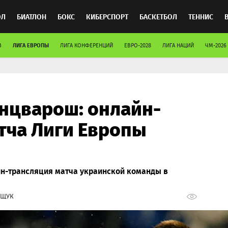
ОЛ
БИАТЛОН
БОКС
КИБЕРСПОРТ
БАСКЕТБОЛ
ТЕННИС
ЛИГА ЕВРОПЫ
В
ЛИГА КОНФЕРЕНЦИЙ
ЕВРО-2028
ЛИГА НАЦИЙ
ЧМ-2026
ТОСПОРТ
нцварош: онлайн-
тча Лиги Европы
йн-трансляция матча украинской команды в
ИЩУК