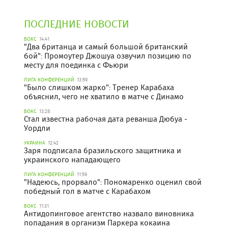
ПОСЛЕДНИЕ НОВОСТИ
БОКС
14:41
"Два британца и самый большой британский
бой": Промоутер Джошуа озвучил позицию по
месту для поединка с Фьюри
ЛИГА КОНФЕРЕНЦИЙ
13:59
"Было слишком жарко": Тренер Карабаха
объяснил, чего не хватило в матче с Динамо
БОКС
13:28
Стал известна рабочая дата реванша Дюбуа -
Уордли
УКРАИНА
12:42
Заря подписала бразильского защитника и
украинского нападающего
ЛИГА КОНФЕРЕНЦИЙ
11:59
"Надеюсь, прорвало": Пономаренко оценил свой
победный гол в матче с Карабахом
БОКС
11:31
Антидопинговое агентство назвало виновника
попадания в организм Паркера кокаина