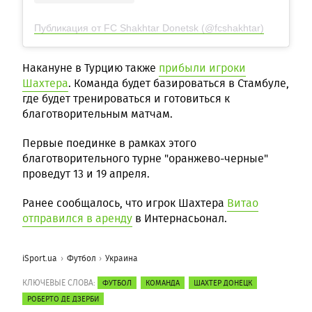
Публикация от FC Shakhtar Donetsk (@fcshakhtar)
Накануне в Турцию также
прибыли игроки
Шахтера
. Команда будет базироваться в Стамбуле,
где будет тренироваться и готовиться к
благотворительным матчам.
Первые поединке в рамках этого
благотворительного турне "оранжево-черные"
проведут 13 и 19 апреля.
Ранее сообщалось, что игрок Шахтера
Витао
отправился в аренду
в Интернасьонал.
iSport.ua
Футбол
Украина
КЛЮЧЕВЫЕ СЛОВА:
ФУТБОЛ
КОМАНДА
ШАХТЕР ДОНЕЦК
РОБЕРТО ДЕ ДЗЕРБИ