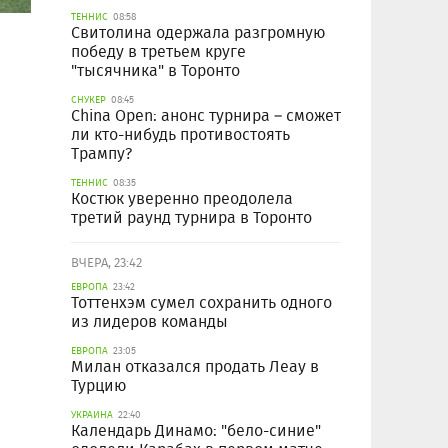
ТЕННИС
08:58
Свитолина одержала разгромную
победу в третьем круге
"тысячника" в Торонто
СНУКЕР
08:45
China Open: анонс турнира – сможет
ли кто-нибудь противостоять
Трампу?
ТЕННИС
08:35
Костюк уверенно преодолела
третий раунд турнира в Торонто
ВЧЕРА, 23:42
ЕВРОПА
23:42
Тоттенхэм сумел сохранить одного
из лидеров команды
ЕВРОПА
23:05
Милан отказался продать Леау в
Турцию
УКРАИНА
22:40
Календарь Динамо: "бело-синие"