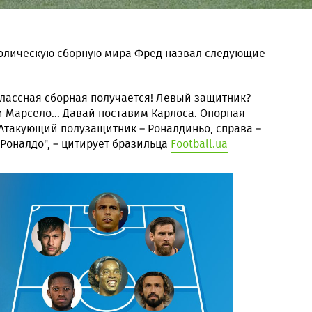
мволическую сборную мира Фред назвал следующие
Классная сборная получается! Левый защитник?
и Марсело... Давай поставим Карлоса. Опорная
. Атакующий полузащитник – Роналдиньо, справа –
 Роналдо", – цитирует бразильца
Football.ua