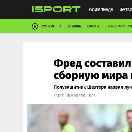
ОЛИМПИАДА
ФУТБ
ФУТБОЛ
УКРАИНА
ЕВРОПА
ЛИГА ЧЕМПИОНО
ХОККЕЙ
ММА
АВ
Фред составил
сборную мира 
Полузащитник Шахтера назвал луч
2017 Г., 15 НОЯБРЯ, 15:28