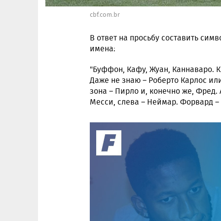
cbf.com.br
В ответ на просьбу составить си
имена:
"Буффон, Кафу, Жуан, Каннаваро. 
Даже не знаю – Роберто Карлос ил
зона – Пирло и, конечно же, Фред
Месси, слева – Неймар. Форвард –