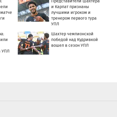
:
Представители Шахтера
лели
и Карпат признаны
 матче
лучшими игроком и
ги
тренером первого тура
УПЛ
а:
Шахтер чемпионской
мили
победой над Кудривкой
вошел в сезон УПЛ
в УПЛ