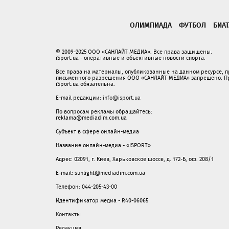
ОЛИМПИАДА
ФУТБОЛ
БИА
© 2009-2025 ООО «САНЛАЙТ МЕДИА». Все права защищены.
iSport.ua - оперативные и объективные новости спорта.
Все права на материалы, опубликованные на данном ресурсе, 
письменного разрешения ООО «САНЛАЙТ МЕДИА» запрещено. При
iSport.ua обязательна.
E-mail редакции:
info@isport.ua
По вопросам рекламы обращайтесь:
reklama@mediadim.com.ua
Субъект в сфере онлайн-медиа
Название онлайн-медиа - «ISPORT»
Адрес: 02091, г. Киев, Харьковское шоссе, д. 172-Б, оф. 208/1
E-mail: sunlight@mediadim.com.ua
Телефон: 044-205-43-00
Идентификатор медиа - R40-06065
Контакты
Редакция