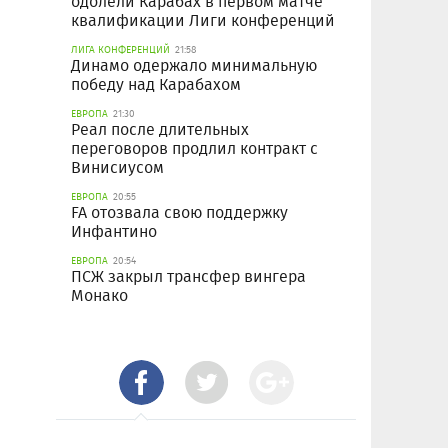
одолели Карабах в первом матче
квалификации Лиги конференций
ЛИГА КОНФЕРЕНЦИЙ
21:58
Динамо одержало минимальную
победу над Карабахом
ЕВРОПА
21:30
Реал после длительных
переговоров продлил контракт с
Винисиусом
ЕВРОПА
20:55
FA отозвала свою поддержку
Инфантино
ЕВРОПА
20:54
ПСЖ закрыл трансфер вингера
Монако