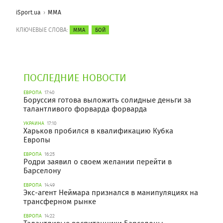
iSport.ua
ММА
КЛЮЧЕВЫЕ СЛОВА:
ММА
БОЙ
ПОСЛЕДНИЕ НОВОСТИ
ЕВРОПА
17:40
Боруссия готова выложить солидные деньги за
талантливого форварда форварда
УКРАИНА
17:10
Харьков пробился в квалификацию Кубка
Европы
ЕВРОПА
16:25
Родри заявил о своем желании перейти в
Барселону
ЕВРОПА
14:49
Экс-агент Неймара признался в манипуляциях на
трансферном рынке
ЕВРОПА
14:22