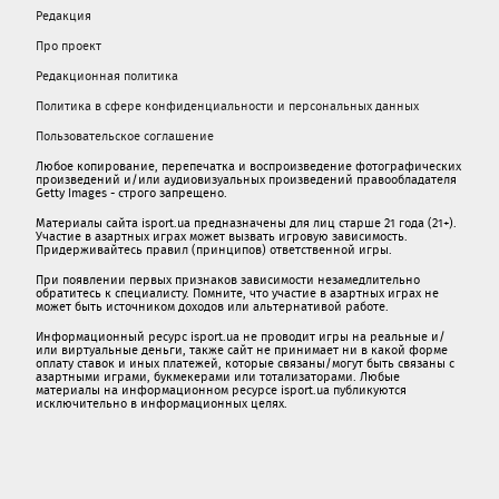
Редакция
Про проект
Редакционная политика
Политика в сфере конфиденциальности и персональных данных
Пользовательское соглашение
Любое копирование, перепечатка и воспроизведение фотографических
произведений и/или аудиовизуальных произведений правообладателя
Getty Images - строго запрещено.
Материалы сайта isport.ua предназначены для лиц старше 21 года (21+).
Участие в азартных играх может вызвать игровую зависимость.
Придерживайтесь правил (принципов) ответственной игры.
При появлении первых признаков зависимости незамедлительно
обратитесь к специалисту. Помните, что участие в азартных играх не
может быть источником доходов или альтернативой работе.
Информационный ресурс isport.ua не проводит игры на реальные и/
или виртуальные деньги, также сайт не принимает ни в какой форме
oплaту ставок и иных платежей, которые связаны/могут быть связаны c
азартными игрaми, букмекерами или тотализаторами. Любые
материалы на информационном ресурсе isport.ua публикуютcя
исключительно в информационных целях.