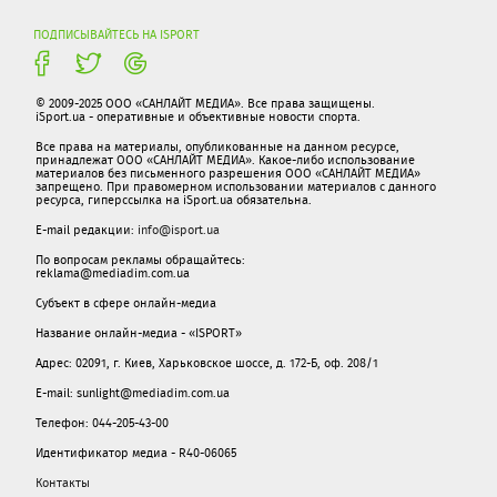
ПОДПИСЫВАЙТЕСЬ НА ISPORT
© 2009-2025 ООО «САНЛАЙТ МЕДИА». Все права защищены.
iSport.ua - оперативные и объективные новости спорта.
Все права на материалы, опубликованные на данном ресурсе,
принадлежат ООО «САНЛАЙТ МЕДИА». Какое-либо использование
материалов без письменного разрешения ООО «САНЛАЙТ МЕДИА»
запрещено. При правомерном использовании материалов с данного
ресурса, гиперссылка на iSport.ua обязательна.
E-mail редакции:
info@isport.ua
По вопросам рекламы обращайтесь:
reklama@mediadim.com.ua
Субъект в сфере онлайн-медиа
Название онлайн-медиа - «ISPORT»
Адрес: 02091, г. Киев, Харьковское шоссе, д. 172-Б, оф. 208/1
E-mail: sunlight@mediadim.com.ua
Телефон: 044-205-43-00
Идентификатор медиа - R40-06065
Контакты