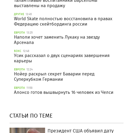
Талантливые воспитанники Барселоны
выставлены на продажу
ДРУГИЕ
13:45
World Skate полностью восстановила в правах
Федерацию скейтбординга россии
ЕВРОПА
13:25
Наполи хочет заменить Лукаку на звезду
Арсенала
БОКС
12:48
Усик рассказал о двух сценариях завершения
карьеры
ЕВРОПА
12:24
Нойер раскрыл секрет Баварии перед
Суперкубком Германии
ЕВРОПА
11:58
Алонсо готов вышвырнуть 16 человек из Челси
СТАТЬИ ПО ТЕМЕ
Президент США объявил дату