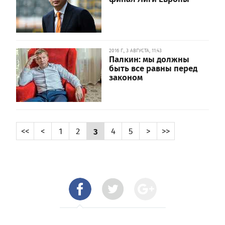
2016 Г., 3 АВГУСТА, 11:43
Палкин: мы должны
быть все равны перед
законом
<<
<
1
2
3
4
5
>
>>