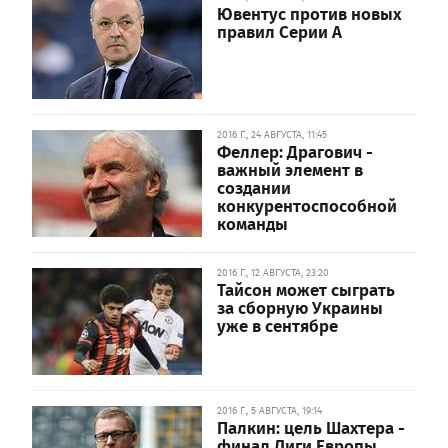
Ювентус против новых
правил Серии А
2016 Г., 24 АВГУСТА, 11:45
Феллер: Драгович -
важный элемент в
создании
конкурентоспособной
команды
2016 Г., 12 АВГУСТА, 23:20
Тайсон может сыграть
за сборную Украины
уже в сентябре
2016 Г., 5 АВГУСТА, 19:14
Палкин: цель Шахтера -
финал Лиги Европы