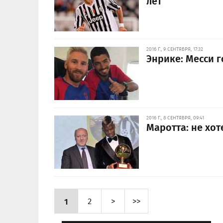
лет
2016 Г., 9 СЕНТЯБРЯ, 17:32
Энрике: Месси г
2016 Г., 8 СЕНТЯБРЯ, 09:41
Маротта: не хот
1
2
>
>>