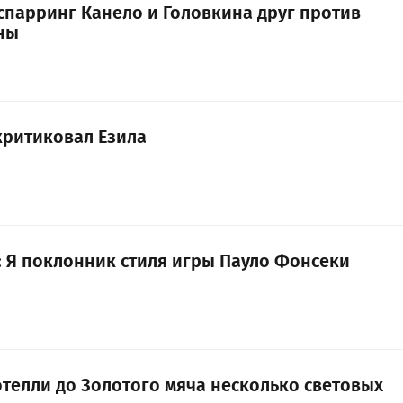
 спарринг Канело и Головкина друг против
вны
ритиковал Езила
 Я поклонник стиля игры Пауло Фонсеки
отелли до Золотого мяча несколько световых