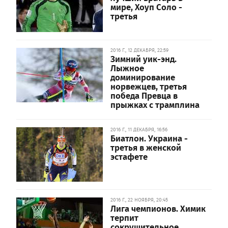
мире, Хоуп Соло -
третья
2016 Г., 12 ДЕКАБРЯ, 22:59
Зимний уик-энд.
Лыжное
доминирование
норвежцев, третья
победа Превца в
прыжках с трамплина
2016 Г., 11 ДЕКАБРЯ, 16:56
Биатлон. Украина -
третья в женской
эстафете
2016 Г., 22 НОЯБРЯ, 20:45
Лига чемпионов. Химик
терпит
сокрушительное