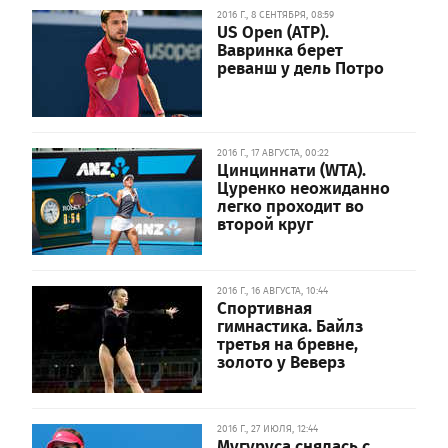
2016 Г., 8 СЕНТЯБРЯ, 08:59
US Open (ATP).
Вавринка берет
реванш у дель Потро
2016 Г., 17 АВГУСТА, 00:22
Цинциннати (WTA).
Цуренко неожиданно
легко проходит во
второй круг
2016 Г., 16 АВГУСТА, 10:44
Спортивная
гимнастика. Байлз
третья на бревне,
золото у Веверз
2016 Г., 27 ИЮЛЯ, 12:44
Мугуруса снялась с