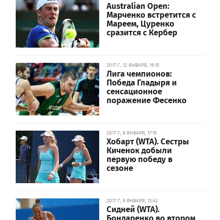
Australian Open:
Марченко встретится с
Мареем, Цуренко
сразится с Кербер
2017 Г., 12 ЯНВАРЯ, 19:15
Лига чемпионов:
Победа Гладыря и
сенсационное
поражение Фесенко
2017 Г., 9 ЯНВАРЯ, 17:15
Хобарт (WTA). Сестры
Киченок добыли
первую победу в
сезоне
2017 Г., 6 ЯНВАРЯ, 13:43
Сидней (WTA).
Бондаренко во втором