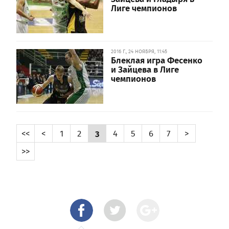
Лиге чемпионов
2016 Г., 24 НОЯБРЯ, 11:45
Блеклая игра Фесенко
и Зайцева в Лиге
чемпионов
<<
<
1
2
3
4
5
6
7
>
>>