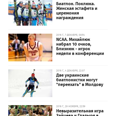
Биатлон. Поклюка.
Женская эстафета и
церемония
награждения
2016 Г., 7 ДЕКАБРЯ, 08:54
NCAA. Михайлюк
набрал 10 очков,
Близнюк - игрок
недели в конференции
2016 Г., 4 ДЕКАБРЯ, 22:07
Две украинские
биатлонистки могут
"переехать" в Молдову
2016 Г., 29 НОЯБРЯ, 22:59
Невыразительная игра
Зайцева и Гладыря в