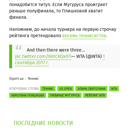
понадобится титул. Если Мугуруса проиграет
раньше полуфинала, то Плишковой хватит
финала.
Напомним, до начала турнира на первую строчку
рейтинга претендовало
восемь теннисисток
.
And then there were three...
pic.twitter.com/0k0CKQx07i
— WTA (@WTA)
1
сентября 2017 г.
iSport.ua
Теннис
КЛЮЧЕВЫЕ СЛОВА:
ТЕННИС
US OPEN
ЭЛИНА СВИТОЛИНА
WTA
КАРОЛИНА ПЛИШКОВА
ГАРБИНЬЕ МУГУРУСА
РЕЙТИНГ WTA
ПОСЛЕДНИЕ НОВОСТИ