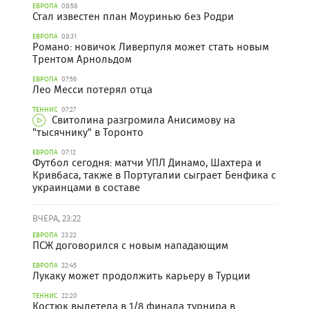
ЕВРОПА
08:58
Стал известен план Моуринью без Родри
ЕВРОПА
08:31
Романо: новичок Ливерпуля может стать новым
Трентом Арнольдом
ЕВРОПА
07:56
Лео Месси потерял отца
ТЕННИС
07:27
Свитолина разгромила Анисимову на
"тысячнику" в Торонто
ЕВРОПА
07:12
Футбол сегодня: матчи УПЛ Динамо, Шахтера и
Кривбаса, также в Португалии сыграет Бенфика с
украинцами в составе
ВЧЕРА, 23:22
ЕВРОПА
23:22
ПСЖ договорился с новым нападающим
ЕВРОПА
22:45
Лукаку может продолжить карьеру в Турции
ТЕННИС
22:20
Костюк вылетела в 1/8 финала турнира в