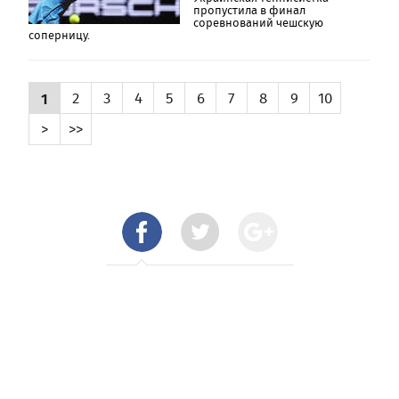
пропустила в финал
соревнований чешскую
соперницу.
1
2
3
4
5
6
7
8
9
10
>
>>