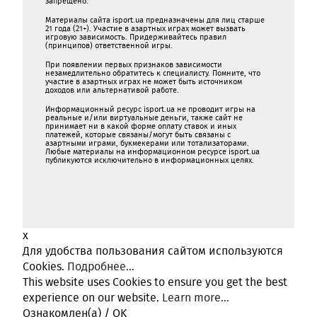
запрещено.
Материалы сайта isport.ua предназначены для лиц старше
21 года (21+). Участие в азартных играх может вызвать
игровую зависимость. Придерживайтесь правил
(принципов) ответственной игры.
При появлении первых признаков зависимости
незамедлительно обратитесь к специалисту. Помните, что
участие в азартных играх не может быть источником
доходов или альтернативой работе.
Информационный ресурс isport.ua не проводит игры на
реальные и/или виртуальные деньги, также сайт не
принимает ни в какой форме oплaту ставок и иных
платежей, которые связаны/могут быть связаны c
азартными игрaми, букмекерами или тотализаторами.
Любые материалы на информационном ресурсе isport.ua
публикуютcя исключительно в информационных целях.
x
Для удобства пользования сайтом используются
Cookies.
Подробнее...
This website uses Cookies to ensure you get the best
experience on our website.
Learn more...
Ознакомлен(а) / OK