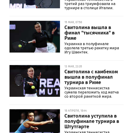
третий раз триумфовала на
турнире в столице Италии.
15 МАЯ, 07:58
Свитолина вышла в
финал "тысячника" в
Риме
Украинка в полуфинале
одолела третью ракетку мира
Игу Швентек.
13 МАЯ, 23:35
Свитолина с камбеком
вышла в полуфинал
турнира в Риме
Украинская теннисистка
сумела переломить ход матча
со второй ракеткой мира.
18 АПРЕЛЯ, 18:44
Свитолина уступила в
полуфинале турнира в
Штутгарте
Украинская теннисистка