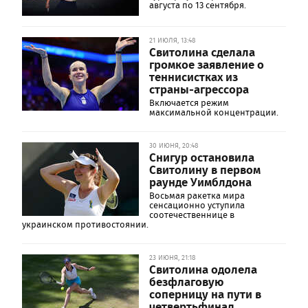
августа по 13 сентября.
21 ИЮЛЯ, 13:48
Свитолина сделала
громкое заявление о
теннисистках из
страны-агрессора
Включается режим
максимальной концентрации.
30 ИЮНЯ, 20:48
Снигур остановила
Свитолину в первом
раунде Уимблдона
Восьмая ракетка мира
сенсационно уступила
соотечественнице в
украинском противостоянии.
23 ИЮНЯ, 21:18
Свитолина одолела
безфлаговую
соперницу на пути в
четвертьфинал