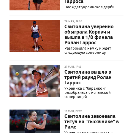
Гарроса
Нас ждет украинское дерби.
29 МАЯ, 19:28
Свитолина уверенно
обыграла Корпач и
вышла в 1/8 финала
Ролан Гаррос
Разгромила немку и ждет
следующую соперницу.
27 МАЯ, 17:48
Свитолина вышла в
третий раунд Ролан
Гаррос
Украинка с "баранкой"
разобралась с испанской
соперницей.
16 МАЯ, 21:59
Свитолина завоевала
титул на "тысячнике" в
Риме
Украинская теннисистка в