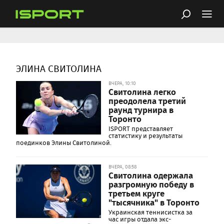
ЭЛИНА СВИТОЛИНА
ВЧЕРА, 10:10
Свитолина легко
преодолела третий
раунд турнира в
Торонто
ISPORT представляет
статистику и результаты
поединков Элины Свитолиной.
ВЧЕРА, 08:58
Свитолина одержала
разгромную победу в
третьем круге
"тысячника" в Торонто
Украинская теннисистка за
час игры отдала экс-