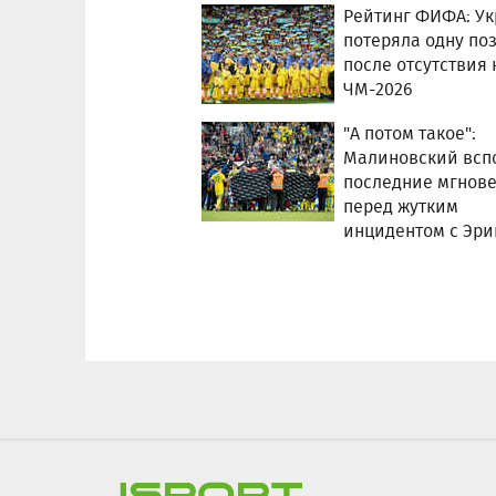
Рейтинг ФИФА: У
потеряла одну по
после отсутствия 
ЧМ-2026
"А потом такое":
Малиновский всп
последние мгнов
перед жутким
инцидентом с Эр