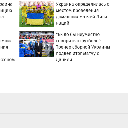
краина
Украина определилась с
зицию
местом проведения
на
домашних матчей Лиги
наций
"Было бы неуместно
омнил
говорить о футболе":
ения
Тренер сборной Украины
подвел итог матчу с
иксеном
Данией