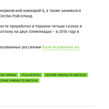
 норвежской командой Б, а также занимался
 Олсбю-Ройселанд.
ости проработал в Украине четыре сезона и
атлону на двух Олимпиадах – в 2018 году в
ализованные россиянки
были исключены из
НАЯ УКРАИНЫ
УРОШ ВЕЛЕПЕЦ
СБОРНАЯ УКРАИНЫ ПО БИАТЛОНУ
ОРНАЯ УКРАИНЫ ПО БИАТЛОНУ