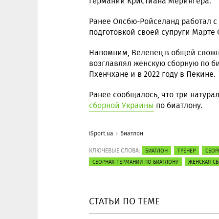
Германии Кристиана Мерингера.
Ранее Олсбю-Ройселанд работал с
подготовкой своей супруги Марте
Напомним, Велепец в общей сложн
возглавлял женскую сборную по би
Пхенчхане и в 2022 году в Пекине.
Ранее сообщалось, что три натур
сборной Украины
по биатлону.
iSport.ua
Биатлон
КЛЮЧЕВЫЕ СЛОВА:
БИАТЛОН
ТРЕНЕР
СБОР
СБОРНАЯ ГЕРМАНИИ ПО БИАТЛОНУ
ЖЕНСКАЯ СБ
СТАТЬИ ПО ТЕМЕ