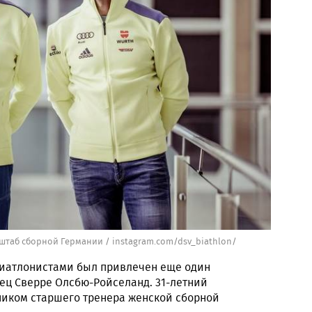
 штаб сборной Германии / instagram.com/dsv_biathlon/
 биатлонистами был привлечен еще один
ец Сверре Олсбю-Ройселанд. 31-летний
ником старшего тренера женской сборной