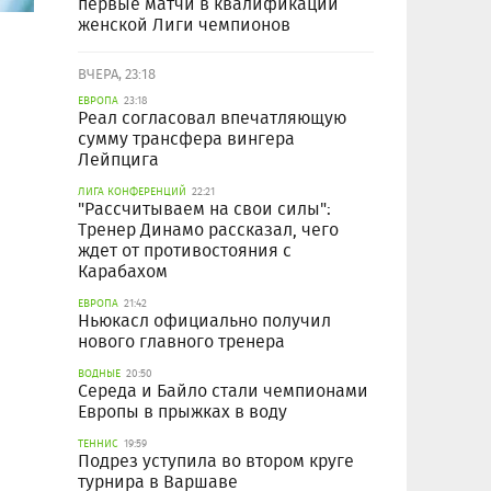
первые матчи в квалификации
женской Лиги чемпионов
ВЧЕРА, 23:18
ЕВРОПА
23:18
Реал согласовал впечатляющую
сумму трансфера вингера
Лейпцига
ЛИГА КОНФЕРЕНЦИЙ
22:21
"Рассчитываем на свои силы":
Тренер Динамо рассказал, чего
ждет от противостояния с
Карабахом
ЕВРОПА
21:42
Ньюкасл официально получил
нового главного тренера
ВОДНЫЕ
20:50
Середа и Байло стали чемпионами
Европы в прыжках в воду
ТЕННИС
19:59
Подрез уступила во втором круге
турнира в Варшаве