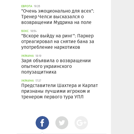
ЕВРОПА
19:35
"Очень эмоционально для всех":
Тренер Челси высказался о
возвращении Мудрика на поле
БОКС
18:54
"Вскоре выйду на ринг": Паркер
отреагировал на снятие бана за
употребление наркотиков
УКРАИНА
18:19
Заря объявила о возвращении
опытного украинского
полузащитника
УКРАИНА
17:37
Представители Шахтера и Карпат
признаны лучшими игроком и
тренером первого тура УПЛ