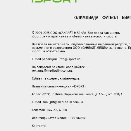
ОЛИМПИАДА
ФУТБОЛ
БИА
© 2009-2025 ООО «САНЛАЙТ МЕДИА». Все права защищены.
iSport.ua - оперативные и объективные новости спорта.
Все права на материалы, опубликованные на данном ресурсе, 
письменного разрешения ООО «САНЛАЙТ МЕДИА» запрещено. При
iSport.ua обязательна.
E-mail редакции:
info@isport.ua
По вопросам рекламы обращайтесь:
reklama@mediadim.com.ua
Субъект в сфере онлайн-медиа
Название онлайн-медиа - «ISPORT»
Адрес: 02091, г. Киев, Харьковское шоссе, д. 172-Б, оф. 208/1
E-mail: sunlight@mediadim.com.ua
Телефон: 044-205-43-00
Идентификатор медиа - R40-06065
Контакты