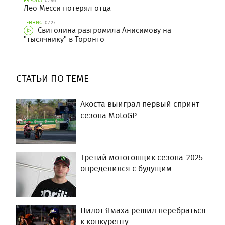
ЕВРОПА
07:56
Лео Месси потерял отца
ТЕННИС
07:27
Свитолина разгромила Анисимову на
"тысячнику" в Торонто
СТАТЬИ ПО ТЕМЕ
Акоста выиграл первый спринт
сезона MotoGP
Третий мотогонщик сезона-2025
определился с будущим
Пилот Ямаха решил перебраться
к конкуренту