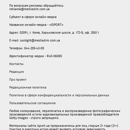
По вопросам рекламы обращайтесь:
reklama@mediadim.com.ua
Субъект в сфере онлайн-медиа
Название онлайн-медиа - «ISPORT»
Адрес: 02091, г. Киев, Харьковское шоссе, д. 172-Б, оф. 208/1
E-mail: sunlight@mediadim.com.ua
Телефон: 044-205-43-00
Идентификатор медиа - R40-06065
Контакты
Редакция
Про проект
Редакционная политика
Политика в сфере конфиденциальности и персональных данных
Пользовательское соглашение
Любое копирование, перепечатка и воспроизведение фотографических
произведений и/или аудиовизуальных произведений правообладателя
Getty Images - строго запрещено.
Материалы сайта isport.ua предназначены для лиц старше 21 года (21+).
Участие в азартных играх может вызвать игровую зависимость.