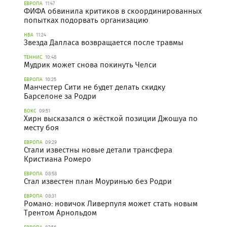
ЕВРОПА
11:47
ФИФА обвинила критиков в скоординированных
попытках подорвать организацию
НБА
11:24
Звезда Далласа возвращается после травмы
ТЕННИС
10:48
Мудрик может снова покинуть Челси
ЕВРОПА
10:25
Манчестер Сити не будет делать скидку
Барселоне за Родри
БОКС
09:51
Хирн высказался о жёсткой позиции Джошуа по
месту боя
ЕВРОПА
09:29
Стали известны новые детали трансфера
Кристиана Ромеро
ЕВРОПА
08:58
Стал известен план Моуринью без Родри
ЕВРОПА
08:31
Романо: новичок Ливерпуля может стать новым
Трентом Арнольдом