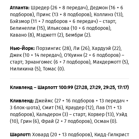
Атланта:
Шредер (26 + 8 передач), Дедмон (16 + 6
подборов), Принс (13 + 8 подборов), Коллинз (13),
Бэйзмор (11 + 7 подборов + 6 передач) – старт;
Белинелли (15), Ильясова (10 + 6 подборов),
Кавано (8), Мэджетт (2), Бембри (2).
Нью-Йорк:
Порзингис (28), Ли (26), Хардуэй (22),
Джек (10 + 14 передач), О'Куинн (2 + 6 подборов) –
старт; Эрнангомес (6 + 7 подборов), Макдермотт (5),
Ниликина (5), Томас (0).
Кливленд – Шарлотт 100:99 (27:28, 27:29, 29:25, 17:17)
Кливленд:
Джеймс (27 + 16 подборов + 13 передач +
3 блок-шота), Смит (16), Краудер (12), Лав (11 + 13
подборов), Кальдерон (3) – старт; Корвер (13), Уэйд
(10), Грин (6), Фрай (2 + 7 подборов), Осман (0).
Шарлотт:
Ховард (20 + 13 подборов), Кидд-Гилкрист