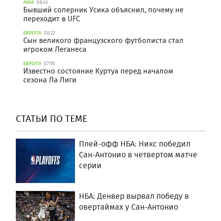
ММА
08:43
Бывший соперник Усика объяснил, почему не
переходит в UFC
ЕВРОПА
08:22
Сын великого французского футболиста стал
игроком Леганеса
ЕВРОПА
07:55
Известно состояние Куртуа перед началом
сезона Ла Лиги
СТАТЬИ ПО ТЕМЕ
Плей-офф НБА: Никс победил
Сан-Антонио в четвертом матче
серии
НБА: Денвер вырвал победу в
овертаймах у Сан-Антонио