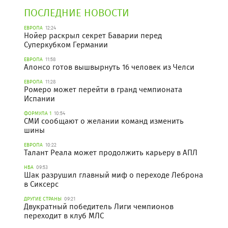
ПОСЛЕДНИЕ НОВОСТИ
ЕВРОПА
12:24
Нойер раскрыл секрет Баварии перед
Суперкубком Германии
ЕВРОПА
11:58
Алонсо готов вышвырнуть 16 человек из Челси
ЕВРОПА
11:28
Ромеро может перейти в гранд чемпионата
Испании
ФОРМУЛА 1
10:54
СМИ сообщают о желании команд изменить
шины
ЕВРОПА
10:22
Талант Реала может продолжить карьеру в АПЛ
НБА
09:53
Шак разрушил главный миф о переходе Леброна
в Сиксерс
ДРУГИЕ СТРАНЫ
09:21
Двукратный победитель Лиги чемпионов
переходит в клуб МЛС