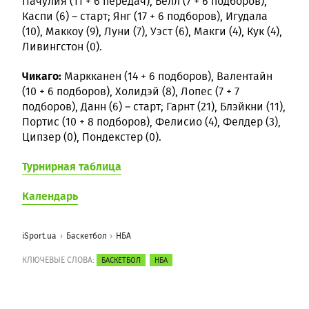
Пачулия (11 + 6 передач), Белл (7 + 6 подборов),
Каспи (6) – старт; Янг (17 + 6 подборов), Игудала
(10), Маккоу (9), Луни (7), Уэст (6), Макги (4), Кук (4),
Ливингстон (0).
Чикаго:
Маркканен (14 + 6 подборов), Валентайн
(10 + 6 подборов), Холидэй (8), Лопес (7 + 7
подборов), Данн (6) – старт; Гарнт (21), Блэйкни (11),
Портис (10 + 8 подборов), Фелисио (4), Фелдер (3),
Ципзер (0), Пондекстер (0).
Турнирная таблица
Календарь
iSport.ua
Баскетбол
НБА
КЛЮЧЕВЫЕ СЛОВА:
БАСКЕТБОЛ
НБА