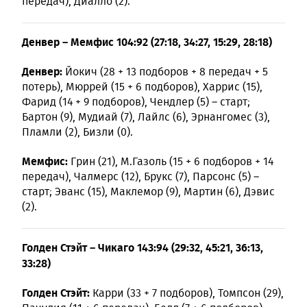
передач), Диалло (2).
Денвер – Мемфис 104:92 (27:18, 34:27, 15:29, 28:18)
Денвер:
Йокич (28 + 13 подборов + 8 передач + 5
потерь), Мюррей (15 + 6 подборов), Харрис (15),
Фарид (14 + 9 подборов), Чендлер (5) – старт;
Бартон (9), Мудиай (7), Лайлс (6), Эрнангомес (3),
Пламли (2), Бизли (0).
Мемфис:
Грин (21), М.Газоль (15 + 6 подборов + 14
передач), Чалмерс (12), Брукс (7), Парсонс (5) –
старт; Эванс (15), Маклемор (9), Мартин (6), Дэвис
(2).
Голден Стэйт – Чикаго 143:94 (29:32, 45:21, 36:13,
33:28)
Голден Стэйт:
Карри (33 + 7 подборов), Томпсон (29),