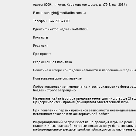
Адрес: 02091, г. Киев, Харьковское шоссе, д. 172-Б, оф. 208/1
E-mail: sunlight@mediadim.com.ua
Телефон: 044-205-43-00
Идентификатор медиа - R40-06065
Контакты
Редакция
Про проект
Редакционная политика
Политика в сфере конфиденциальности и персональных данны
Пользовательское соглашение
Любое копирование, перепечатка и воспроизведение фотограф
Images - строго запрещено.
Материалы сайта isport.ua предназначены для лиц старше 21 год
Придерживайтесь правил (принципов) ответственной игры.
При появлении первых признаков зависимости незамедлительно 
источником доходов или альтернативой работе.
Информационный ресурс isport.ua не проводит игры на реальн
ставок и иных платежей, которые связаны/могут быть связаны
информационном ресурсе isport.ua публикуютcя исключительн