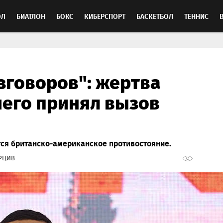
ОЛ
БИАТЛОН
БОКС
КИБЕРСПОРТ
БАСКЕТБОЛ
ТЕННИС
ТОСПОРТ
зговоров": жертва
его принял вызов
ся британско-американское противостояние.
РЦИВ