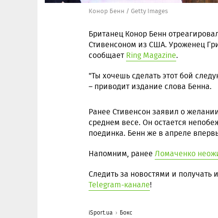
Конор Бенн / Getty Images
Британец Конор Бенн отреагирова
Стивенсоном из США. Уроженец Гри
сообщает
Ring Magazine
.
"Ты хочешь сделать этот бой следу
– приводит издание слова Бенна.
Ранее Стивенсон заявил о желании
среднем весе. Он остается непобе
поединка. Бенн же в апреле вперв
Напомним, ранее
Ломаченко неожи
Следить за новостями и получать
Telegram-канале
!
iSport.ua
Бокс