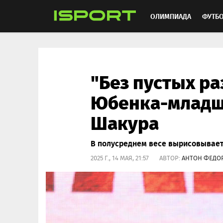
ОЛИМПИАДА
ФУТБ
ХОККЕЙ
ММА
АВ
"Без пустых ра
Юбенка-младш
Шакура
В полусреднем весе вырисовывает
2025 Г., 14 МАЯ, 21:57 АВТОР:
АНТОН ФЕДО