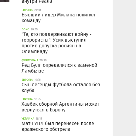
внутри Реала
ЕВРОПА
21:20
Бывший лидер Милана покинул
команду
БОКС
20:55
"Те, кто поддерживают войну -
террористы": Усик выступил
против допуска росиян на
Олимпиаду
ФОРМУЛА 1
20:30
Ред Булл определился с заменой
Ламбьязе
ЕВРОПА
19:45
Сын легенды футбола остался без
клуба
ЕВРОПА
18:55
Хавбек сборной Аргентины может
вернуться в Европу
УКРАИНА
18:15
Матч УПЛ был перенесен после
вражеского обстрела