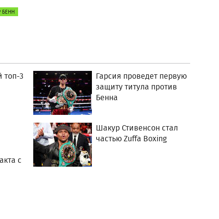
 БЕНН
 топ-3
Гарсия проведет первую
защиту титула против
Бенна
Шакур Стивенсон стал
частью Zuffa Boxing
акта с