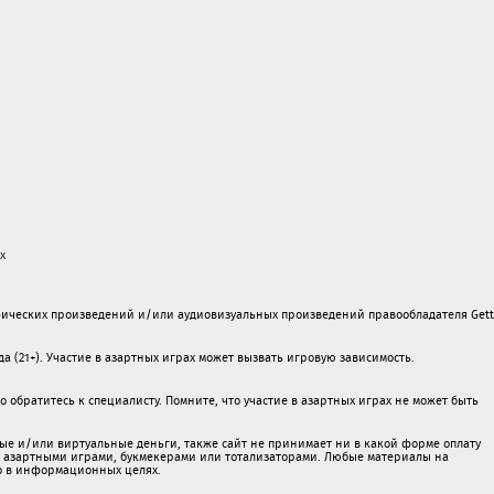
х
ических произведений и/или аудиовизуальных произведений правообладателя Gett
а (21+). Участие в азартных играх может вызвать игровую зависимость.
обратитесь к специалисту. Помните, что участие в азартных играх не может быть
ые и/или виртуальные деньги, также сайт не принимает ни в какой форме oплaту
 c азартными игрaми, букмекерами или тотализаторами. Любые материалы на
о в информационных целях.