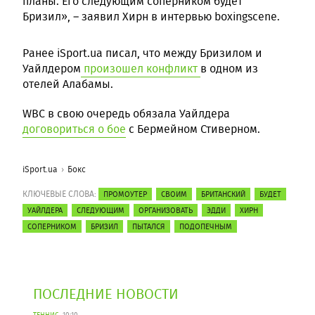
планы. Его следующим соперником будет
Бризил», – заявил Хирн в интервью boxingscene.
Ранее iSport.ua писал, что между Бризилом и
Уайлдером
произошел конфликт
в одном из
отелей Алабамы.
WBC в свою очередь обязала Уайлдера
договориться о бое
с Бермейном Стиверном.
iSport.ua
Бокс
КЛЮЧЕВЫЕ СЛОВА:
ПРОМОУТЕР
СВОИМ
БРИТАНСКИЙ
БУДЕТ
УАЙЛДЕРА
СЛЕДУЮЩИМ
ОРГАНИЗОВАТЬ
ЭДДИ
ХИРН
СОПЕРНИКОМ
БРИЗИЛ
ПЫТАЛСЯ
ПОДОПЕЧНЫМ
ПОСЛЕДНИЕ НОВОСТИ
ТЕННИС
10:10