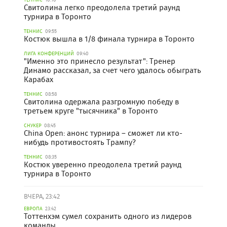
Свитолина легко преодолела третий раунд
турнира в Торонто
ТЕННИС
09:55
Костюк вышла в 1/8 финала турнира в Торонто
ЛИГА КОНФЕРЕНЦИЙ
09:40
"Именно это принесло результат": Тренер
Динамо рассказал, за счет чего удалось обыграть
Карабах
ТЕННИС
08:58
Свитолина одержала разгромную победу в
третьем круге "тысячника" в Торонто
СНУКЕР
08:45
China Open: анонс турнира – сможет ли кто-
нибудь противостоять Трампу?
ТЕННИС
08:35
Костюк уверенно преодолела третий раунд
турнира в Торонто
ВЧЕРА, 23:42
ЕВРОПА
23:42
Тоттенхэм сумел сохранить одного из лидеров
команды