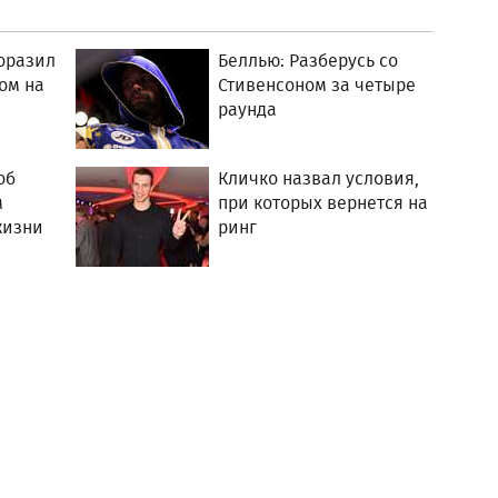
оразил
Беллью: Разберусь со
ом на
Стивенсоном за четыре
раунда
об
Кличко назвал условия,
м
при которых вернется на
жизни
ринг