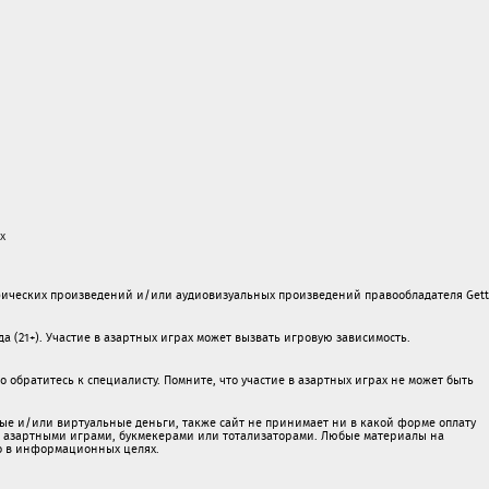
х
ических произведений и/или аудиовизуальных произведений правообладателя Gett
а (21+). Участие в азартных играх может вызвать игровую зависимость.
обратитесь к специалисту. Помните, что участие в азартных играх не может быть
ые и/или виртуальные деньги, также сайт не принимает ни в какой форме oплaту
 c азартными игрaми, букмекерами или тотализаторами. Любые материалы на
о в информационных целях.