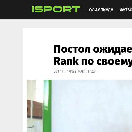
ОЛИМПИАДА
ФУТБ
ХОККЕЙ
ММА
АВ
Постол ожидае
Rank по своем
2017 Г., 7 ФЕВРАЛЯ, 11:29