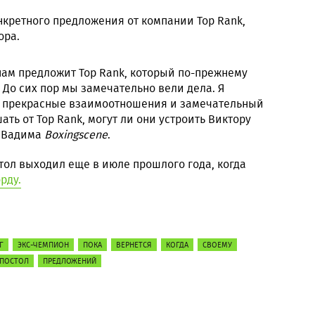
нкретного предложения от компании Top Rank,
ора.
нам предложит Top Rank, который по-прежнему
 До сих пор мы замечательно вели дела. Я
и прекрасные взаимоотношения и замечательный
ать от Top Rank, могут ли они устроить Виктору
а Вадима
Boxingscene
.
тол выходил еще в июле прошлого года, когда
рду.
Г
ЭКС-ЧЕМПИОН
ПОКА
ВЕРНЕТСЯ
КОГДА
СВОЕМУ
ПОСТОЛ
ПРЕДЛОЖЕНИЙ