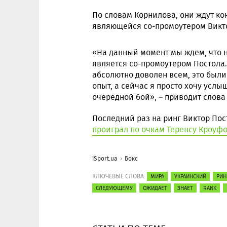
По словам Корнилова, они ждут ко
являющейся со-промоутером Викт
«На данный момент мы ждем, что 
является со-промоутером Постола.
абсолютно доволен всем, это был
опыт, а сейчас я просто хочу услыш
очередной бой», – приводит слов
Последний раз на ринг Виктор Пос
проиграл по очкам Теренсу Кроуфо
iSport.ua
Бокс
КЛЮЧЕВЫЕ СЛОВА:
МИРА
УКРАИНСКИЙ
РИН
СЛЕДУЮЩЕМУ
ОЖИДАЕТ
ЗНАЕТ
RANK