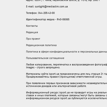
Адрес: 02091, г. Киев, Харьковское шоссе, д. 172-Б, оф. 208/1
E-mail: sunlight@mediadim.com.ua
Телефон: 044-205-43-00
Идентификатор медиа - R40-06065
Контакты
Редакция
Про проект
Редакционная политика
Политика в сфере конфиденциальности и персональных данны
Пользовательское соглашение
Любое копирование, перепечатка и воспроизведение фотограф
Images - строго запрещено.
Материалы сайта isport.ua предназначены для лиц старше 21 год
Придерживайтесь правил (принципов) ответственной игры.
При появлении первых признаков зависимости незамедлительно 
источником доходов или альтернативой работе.
Информационный ресурс isport.ua не проводит игры на реальн
ставок и иных платежей, которые связаны/могут быть связаны
информационном ресурсе isport.ua публикуютcя исключительн