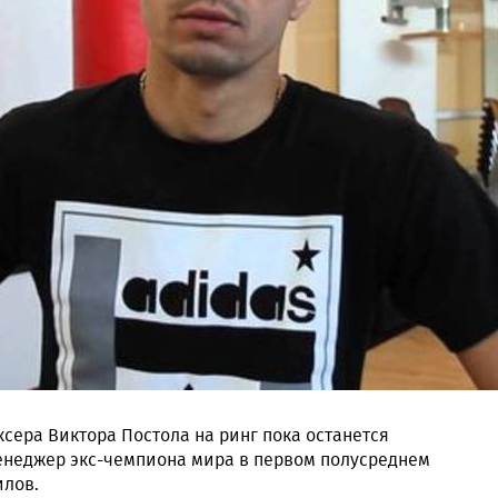
сера Виктора Постола на ринг пока останется
менеджер экс-чемпиона мира в первом полусреднем
илов.