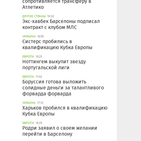
сопротивляется трансферу в
Атлетико
ДРУГИЕ СТРАНЫ
19:30
Экс-хавбек Барселоны подписал
контракт с клубом МЛС
УКРАИНА
18:55
Систерс пробились в
квалификацию Кубка Европы
ЕВРОПА
18:25
Ноттингем выкупит звезду
португальской лиги
ЕВРОПА
17:40
Боруссия готова выложить
солидные деньги за талантливого
форварда форварда
УКРАИНА
17:10
Харьков пробился в квалификацию
Кубка Европы
ЕВРОПА
16:25
Родри заявил о своем желании
перейти в Барселону